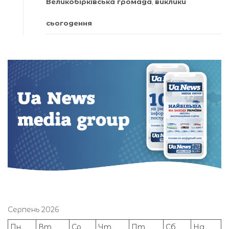
Великобірківська громада
,
виклики
сьогодення
Серпень 2026
Пн
Вт
Ср
Чт
Пт
Сб
Нд