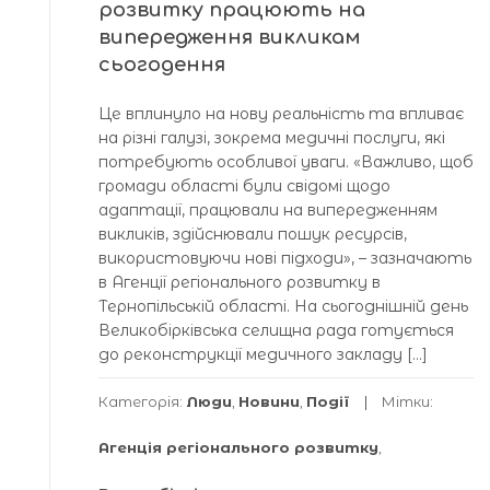
розвитку працюють на
випередження викликам
сьогодення
Це вплинуло на нову реальність та впливає
на різні галузі, зокрема медичні послуги, які
потребують особливої уваги. «Важливо, щоб
громади області були свідомі щодо
адаптації, працювали на випередженням
викликів, здійснювали пошук ресурсів,
використовуючи нові підходи», – зазначають
в Агенції регіонального розвитку в
Тернопільській області. На сьогоднішній день
Великобірківська селищна рада готується
до реконструкції медичного закладу […]
Категорія:
Люди
,
Новини
,
Події
Мітки:
Агенція регіонального розвитку
,