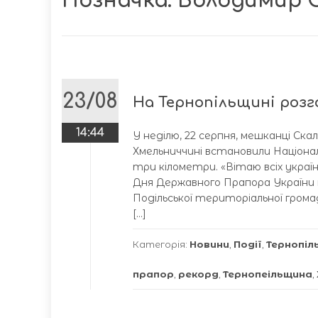
Позначка:
Володимир 
23/08
На Тернопільщині роз
14:44
У неділю, 22 серпня, мешканці Ска
Хмельниччині встановили Націона
три кілометри. «Вітаю всіх украї
Дня Державного Прапора України т
Подільської територіальної грома
[…]
Категорія:
Новини
,
Події
,
Тернопіл
прапор
,
рекорд
,
Тернопеільщина
,