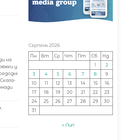
Серпень 2026
Пн
Вт
Ср
Чт
Пт
Сб
Нд
ди на
1
2
овжки у
ередодні
3
4
5
6
7
8
9
 Скала-
10
11
12
13
14
15
16
ромади
17
18
19
20
21
22
23
24
25
26
27
28
29
30
о
,
31
« Лип