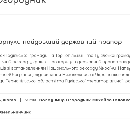
Огородник
горнули найдовший державний прапор
ла-Подільської громади на Тернопільщині та Гуківської грома
льний рекорд України – розгорнули державний прапор завд
нців зі встановленням Національного рекорду України! Нап
а 30-ої річниці відновлення Незалежності України жителі
ди Тернопільськоі області та Гуківської територіальної г
ь
,
Фото
Мітки:
Володимир Огородник
,
Михайло Головк
Хмельниччина