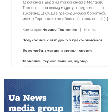
12 команд з України та команда з Молдови.
Тернопілля на цьому турнірі представляли
вихованці ДЮСШ з греко-римської боротьби
міста Тернополя та обласної школи вищої […]
Категорія:
Новини
,
Тернопіль
Мітки:
Всеукраїнський турнір з греко-римської
боротьби
,
змагання
,
медалі
,
спорт
,
Тернопіль
,
Тернопільщина
,
турнір