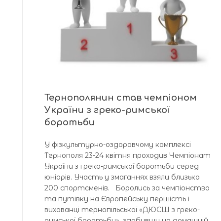
Тернополянин став чемпіоном
України з греко-римської
боротьби
У фізкультурно-оздоровчому комплексі
Тернополя 23-24 квітня проходив Чемпіонат
України з греко-римської боротьби серед
юніорів. Участь у змаганнях взяли близько
200 спортсменів. Боролись за чемпіонство
та путівку на Європейську першість і
вихованці тернопільської «ДЮСШ з греко-
римської боротьби», здобувши на домашній