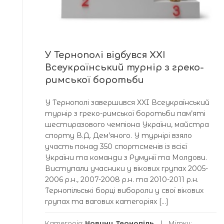
У Тернополі відбувся XXI
Всеукраїнський турнір з греко-
римської боротьби
У Тернополі завершився XXI Всеукраїнський
турнір з греко-римської боротьби пам’яті
шестиразового чемпіона України, майстра
спорту В.Д. Дем’яного. У турнірі взяло
участь понад 350 спортсменів із всієї
України та команди з Румунії та Молдови.
Виступали учасники у вікових групах 2005-
2006 р.н., 2007-2008 р.н. та 2010-2011 р.н.
Тернопільські борці вибороли у свої вікових
групах та вагових категоріях […]
Категорія:
Новини
,
Тернопіль
Мітки: