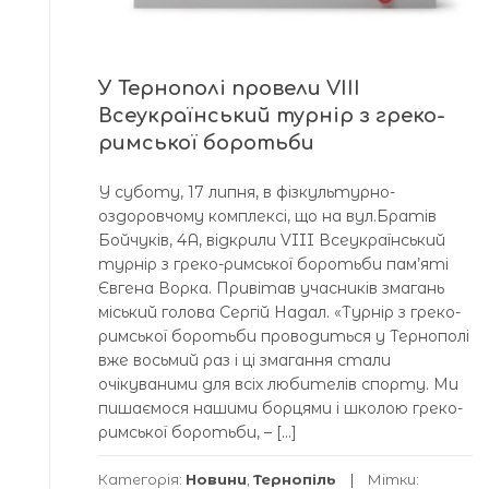
У Тернополі провели VIII
Всеукраїнський турнір з греко-
римської боротьби
У суботу, 17 липня, в фізкультурно-
оздоровчому комплексі, що на вул.Братів
Бойчуків, 4А, відкрили VIII Всеукраїнський
турнір з греко-римської боротьби пам’яті
Євгена Ворка. Привітав учасників змагань
міський голова Сергій Надал. «Турнір з греко-
римської боротьби проводиться у Тернополі
вже восьмий раз і ці змагання стали
очікуваними для всіх любителів спорту. Ми
пишаємося нашими борцями і школою греко-
римської боротьби, – […]
Категорія:
Новини
,
Тернопіль
Мітки: