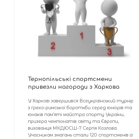
Тернопільські спортсмени
привезли нагороди з Харкова
У Харкові завершився Всеукраїнський турнір
з греко-римської боротьби серед юніорів та
юнаків пам’яті майстра спорту України,
призера чемпіонатів світу та Європи,
вихованця МКДЮСШ-7 Сергія Козлова.
Учасникам змагань стали 120 спортсменів із