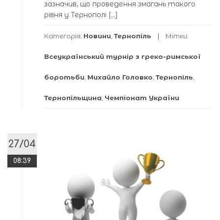
зазначив, що проведення змагань такого
рівня у Тернополі […]
Категорія:
Новини
,
Тернопіль
Мітки:
Всеукраїнський турнір з греко-римської
боротьби
,
Михайло Головко
,
Тернопіль
,
Тернопільщина
,
Чемпіонат України
27/04
08:39