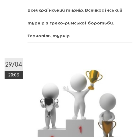
Всеукраїнський турнір
,
Всеукраїнський
турнір з греко-римської боротьби
,
Тернопіль
,
турнір
29/04
20:03