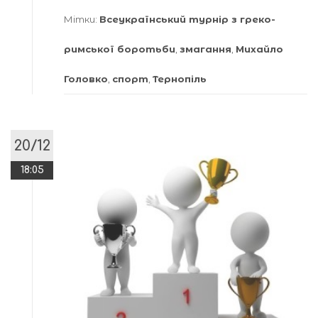
Мітки:
Всеукраїнський турнір з греко-
римської боротьби
,
змагання
,
Михайло
Головко
,
спорт
,
Тернопіль
20/12
18:05