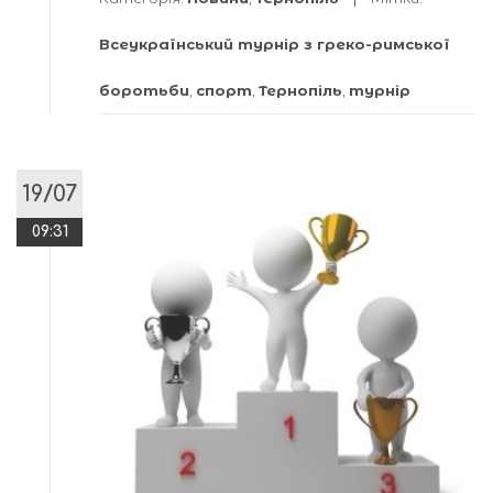
Всеукраїнський турнір з греко-римської
боротьби
,
спорт
,
Тернопіль
,
турнір
19/07
09:31