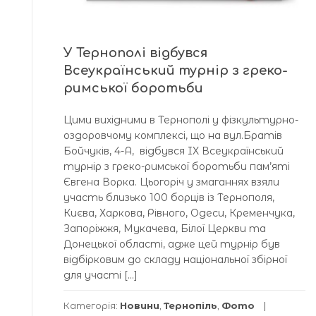
У Тернополі відбувся
Всеукраїнський турнір з греко-
римської боротьби
Цими вихідними в Тернополі у фізкультурно-
оздоровчому комплексі, що на вул.Братів
Бойчуків, 4-А, відбувся IX Всеукраїнський
турнір з греко-римської боротьби пам’яті
Євгена Ворка. Цьогоріч у змаганнях взяли
участь близько 100 борців із Тернополя,
Києва, Харкова, Рівного, Одеси, Кременчука,
Запоріжжя, Мукачева, Білої Церкви та
Донецької області, адже цей турнір був
відбірковим до складу національної збірної
для участі […]
Категорія:
Новини
,
Тернопіль
,
Фото