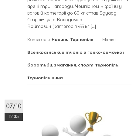
арені три нагороди. Чемпіоном України у
ваговій категорії до 60 кг став Едуард
Стрільчук, а Володимир
Войтович (категорія -55 кг […]
Категорія:
Новини
,
Тернопіль
Мітки:
Всеукраїнський турнір з греко-римської
боротьби
,
змагання
,
спорт
,
Тернопіль
,
Тернопільщина
07/10
12:05