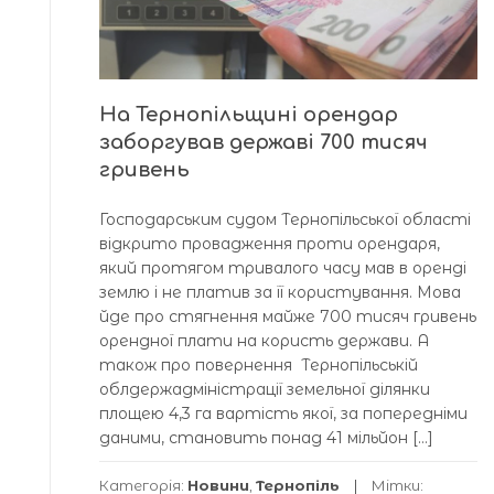
На Тернопільщині орендар
заборгував державі 700 тисяч
гривень
Господарським судом Тернопільської області
відкрито провадження проти орендаря,
який протягом тривалого часу мав в оренді
землю і не платив за її користування. Мова
йде про стягнення майже 700 тисяч гривень
орендної плати на користь держави. А
також про повернення Тернопільській
облдержадміністрації земельної ділянки
площею 4,3 га вартість якої, за попередніми
даними, становить понад 41 мільйон […]
Категорія:
Новини
,
Тернопіль
Мітки: