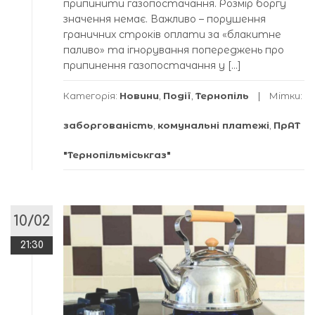
припинити газопостачання. Розмір боргу
значення немає. Важливо – порушення
граничних строків оплати за «блакитне
паливо» та ігнорування попереджень про
припинення газопостачання у […]
Категорія:
Новини
,
Події
,
Тернопіль
Мітки:
заборгованість
,
комунальні платежі
,
ПрАТ
"Тернопільміськгаз"
10/02
21:30