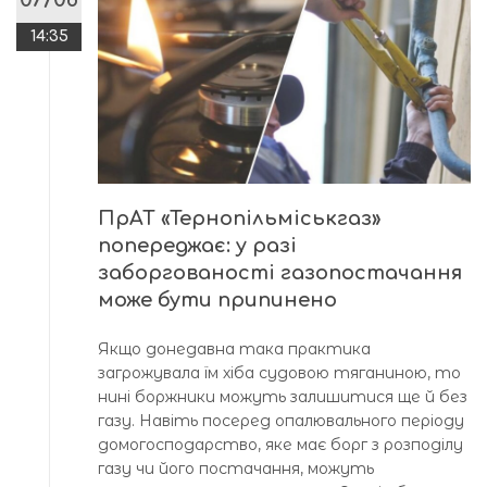
14:35
ПрАТ «Тернопільміськгаз»
попереджає: у разі
заборгованості газопостачання
може бути припинено
Якщо донедавна така практика
загрожувала їм хіба судовою тяганиною, то
нині боржники можуть залишитися ще й без
газу. Навіть посеред опалювального періоду
домогосподарство, яке має борг з розподілу
газу чи його постачання, можуть