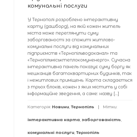
комунальні послуги
У Тернополі розроблено інтерактивну
карту (дашборд), на якій кожен житель
міста може переглянути суму
заборгованості за спожиті житлово-
комунальні послуги від комунальних
підприємств «Тернопільводоканал» та
«Тернопільміськтеплокомуненерго». Сучасна
інтерактивна панель показує суму боргу як
мешканців багатоквартирних будинків, так
і нежитлових приміщень. Карта складається
з трьох блоків, кожен з яких містить у собі
інформаційне зведення, а саме: назву […]
Категорія:
Новини
,
Тернопіль
Мітки:
інтерактивна карта
,
заборгованість
,
комунальні послуги
,
Тернопіль