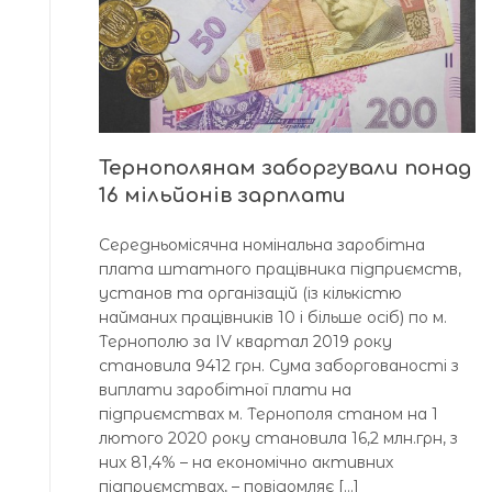
Тернополянам заборгували понад
16 мільйонів зарплати
Середньомісячна номінальна заробітна
плата штатного працівника підприємств,
установ та організацій (із кількістю
найманих працівників 10 і більше осіб) по м.
Тернополю за ІV квартал 2019 року
становила 9412 грн. Сума заборгованості з
виплати заробітної плати на
підприємствах м. Тернополя станом на 1
лютого 2020 року становила 16,2 млн.грн, з
них 81,4% – на економічно активних
підприємствах, – повідомляє […]