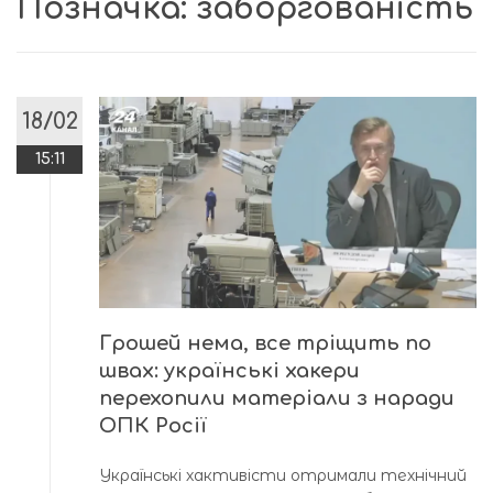
Позначка:
заборгованість
18/02
15:11
Грошей нема, все тріщить по
швах: українські хакери
перехопили матеріали з наради
ОПК Росії
Українські хактивісти отримали технічний