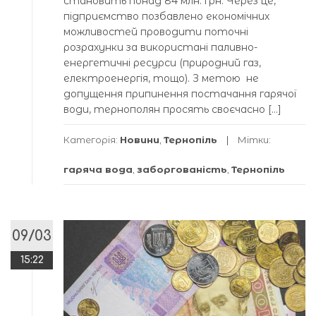
становить понад 84 млн. грн. Через це,
підприємство позбавлено економічних
можливостей проводити поточні
розрахунки за використані паливно-
енергетичні ресурси (природний газ,
електроенергія, тощо). З метою не
допущення припинення постачання гарячої
води, тернополян просять своєчасно […]
Категорія:
Новини
,
Тернопіль
Мітки:
гаряча вода
,
заборгованість
,
Тернопіль
09/03
15:22