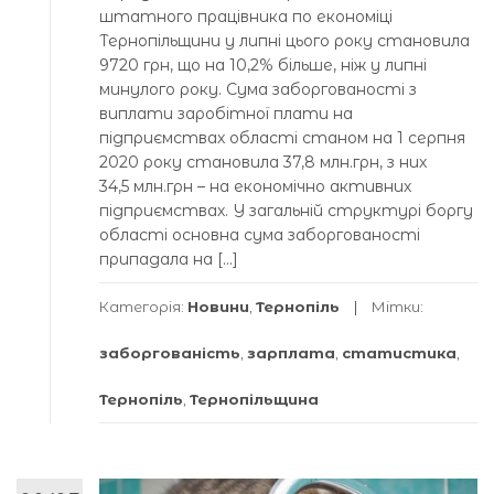
штатного працівника по економіці
Тернопільщини у липні цього року становила
9720 грн, що на 10,2% більше, ніж у липні
минулого року. Сума заборгованості з
виплати заробітної плати на
підприємствах області станом на 1 серпня
2020 року становила 37,8 млн.грн, з них
34,5 млн.грн – на економічно активних
підприємствах. У загальній структурі боргу
області основна сума заборгованості
припадала на […]
Категорія:
Новини
,
Тернопіль
Мітки:
заборгованість
,
зарплата
,
статистика
,
Тернопіль
,
Тернопільщина