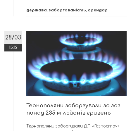
держава
,
заборгованість
,
орендар
28/03
15:12
Тернополяни заборгували за газ
понад 235 мільйонів гривень
Тернополяни заборгували ДП «Газпостач»