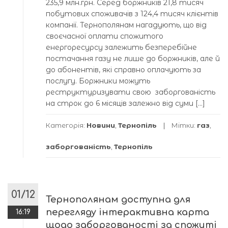
235,9 млн.грн. Серед боржників 21,8 тисяч
побутових споживачів з 124,4 тисяч клієнтів
компанії. Тернополянам нагадують, що від
своєчасної оплати спожитого
енергоресурсу залежить безперебійне
постачання газу не лише до боржників, але й
до абонентів, які справно оплачують за
послугу. Боржники можуть
реструктуризувати свою заборгованість
на строк до 6 місяців залежно від суми […]
Категорія:
Новини
,
Тернопіль
Мітки:
газ
,
заборгованість
,
Тернопіль
01/12
Тернополянам доступна для
перегляду інтерактивна карта
16:19
щодо заборгованості за спожиті