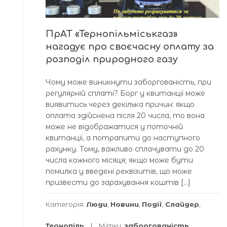
ПрАТ «Тернопільміськгаз»
нагадує про своєчасну оплату за
розподіл природного газу
Чому може виникнути заборгованість, при
регулярній сплаті? Борг у квитанції може
виявитись через декілька причин: якщо
оплата здійснена після 20 числа, то вона
може не відображатися у поточній
квитанції, а потрапити до наступного
рахунку. Тому, важливо сплачувати до 20
числа кожного місяця; якщо може бути
помилка у введені реквізитів, що може
призвести до зарахування коштів […]
Категорія:
Люди
,
Новини
,
Події
,
Слайдер
,
Тернопіль
Мітки:
заборгованість
,