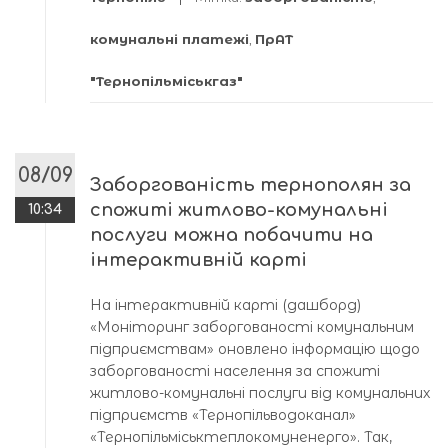
комунальні платежі
,
ПрАТ
"Тернопільміськгаз"
08/09
Заборгованість тернополян за
спожиті житлово-комунальні
10:34
послуги можна побачити на
інтерактивній карті
На інтерактивній карті (дашборд)
«Моніторинг заборгованості комунальним
підприємствам» оновлено інформацію щодо
заборгованості населення за спожиті
житлово-комунальні послуги від комунальних
підприємств «Тернопільводоканал»
«Тернопільміськтеплокомуненерго». Так,