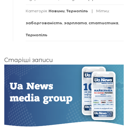
Категорія:
Новини
,
Тернопіль
Мітки:
заборгованість
,
зарплата
,
статистика
,
Тернопіль
Навігація
Старіші записи
за
записами