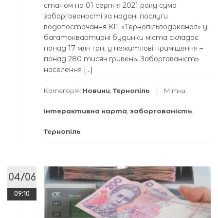
станом на 01 серпня 2021 року сума
заборгованості за надані послуги
водопостачання КП «Тернопільводоканал» у
багатоквартирні будинки міста складає
понад 17 млн грн, у нежитлові приміщення –
понад 280 тисяч гривень. Заборгованість
населення […]
Категорія:
Новини
,
Тернопіль
Мітки:
інтерактивна карта
,
заборгованість
,
Тернопіль
04/06
09:10