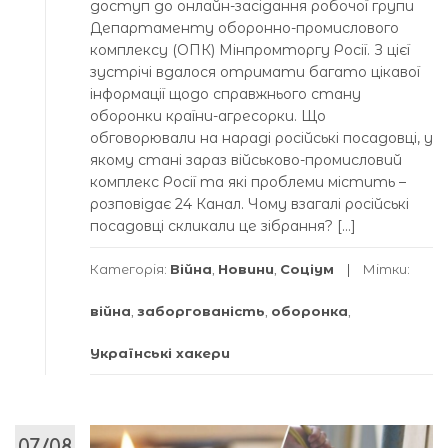
доступ до онлайн-засідання робочої групи
Департаменту оборонно-промислового
комплексу (ОПК) Мінпромторгу Росії. З цієї
зустрічі вдалося отримати багато цікавої
інформації щодо справжнього стану
оборонки країни-агресорки. Що
обговорювали на нараді російські посадовці, у
якому стані зараз військово-промисловий
комплекс Росії та які проблеми містить –
розповідає 24 Канал. Чому взагалі російські
посадовці скликали це зібрання? […]
Категорія:
Війна
,
Новини
,
Соціум
Мітки:
війна
,
заборгованість
,
оборонка
,
Українські хакери
07/08