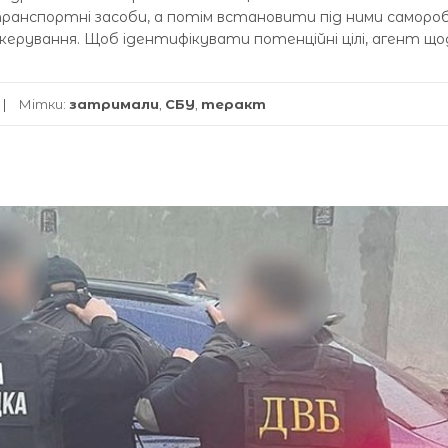
ранспортні засоби, а потім встановити під ними самороб
 керування. Щоб ідентифікувати потенційні цілі, агент щ
Мітки:
затримали
,
СБУ
,
теракт