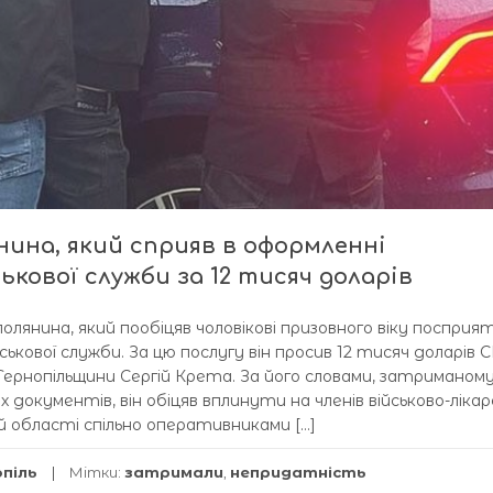
ина, який сприяв в оформленні
кової служби за 12 тисяч доларів
янина, який пообіцяв чоловікові призовного віку посприят
ькової служби. За цю послугу він просив 12 тисяч доларів 
 Тернопільщини Сергій Крета. За його словами, затриманому
 документів, він обіцяв вплинути на членів військово-лікар
ькій області спільно оперативниками […]
опіль
Мітки:
затримали
,
непридатність