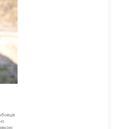
жбовців
но
зівкою