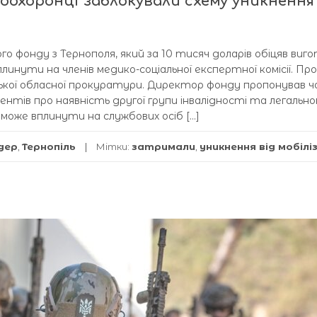
оохоронці заблокували схему уникнення
о фонду з Тернополя, який за 10 тисяч доларів обіцяв ви
инути на членів медико-соціальної експертної комісії. Про
ської обласної прокуратури. Директор фонду пропонував ч
ентів про наявність другої групи інвалідності та легально
о може вплинути на службових осіб […]
дер
,
Тернопіль
Мітки:
затримали
,
уникнення від мобіліз