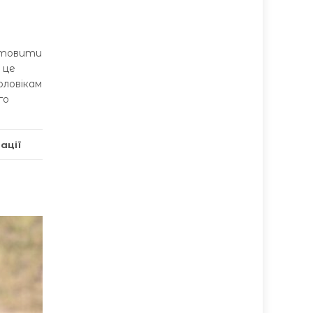
готовити
 це
оловікам
го
ації