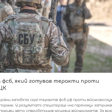
 фсб, який готував теракти проти
ТЦК
аїни запобігла серії терактів фсб рф проти військовослу
оріжжі. У результаті спецоперації «на гарячому» затрима
підриви авто співробітників місцевих військкоматів. За вка