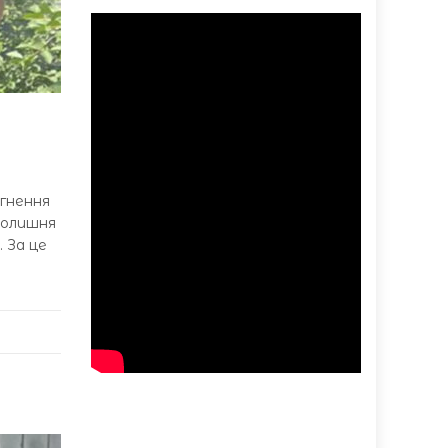
гнення
 колишня
. За це
ю