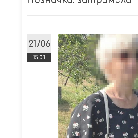
Позначка:
затримали
21/06
15:03