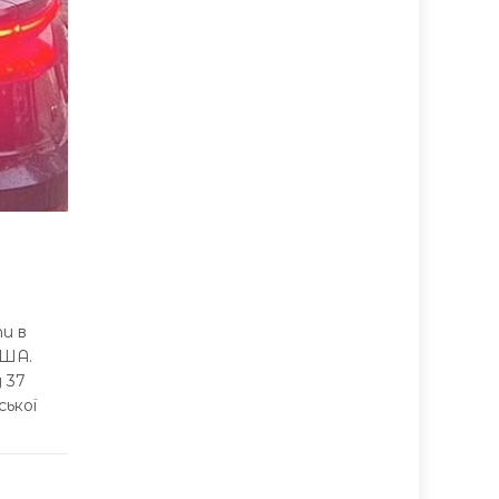
и в
США.
 37
ської