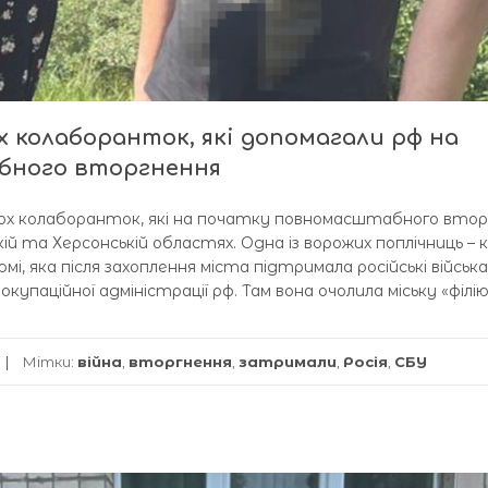
 колаборанток, які допомагали рф на
бного вторгнення
ох колаборанток, які на початку повномасштабного втор
ькій та Херсонській областях. Одна із ворожих поплічниць –
і, яка після захоплення міста підтримала російські війська
окупаційної адміністрації рф. Там вона очолила міську «філі
Мітки:
війна
,
вторгнення
,
затримали
,
Росія
,
СБУ