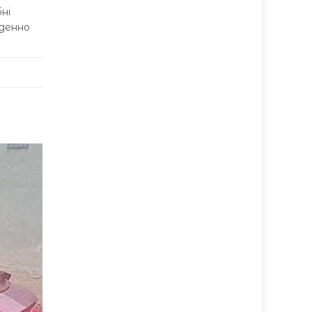
ні
оденно