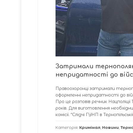
Затримали тернополян
непридатності до війсь
Правоохоронці затримали тернопол
оформленні непридатності до війс
Про це розповів речник Нацполіції
років. Для виготовлення необхідних
комісії. “Слідчі ГУНП в Тернопільс
Категорія:
Кримінал
,
Новини
,
Терн