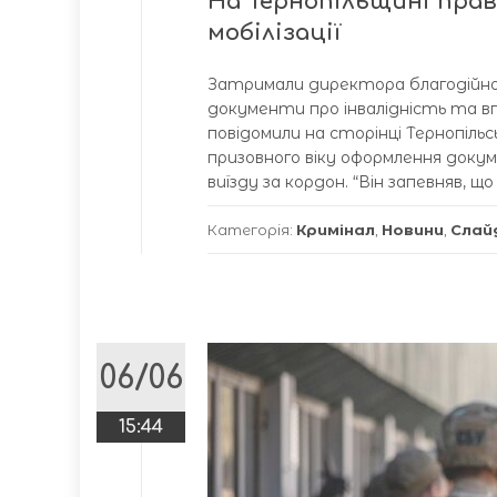
На Тернопільщині прав
мобілізації
Затримали директора благодійног
документи про інвалідність та впл
повідомили на сторінці Тернопіль
призовного віку оформлення докум
виїзду за кордон. “Він запевняв, щ
Категорія:
Кримінал
,
Новини
,
Слай
06/06
15:44