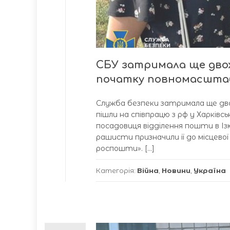
СБУ затримала ще двох
початку повномасшта
Служба безпеки затримала ще дв
пішли на співпрацю з рф у Харківс
посадовиця відділення пошти в Ізюм
рашисти призначили її до місцевої 
роспошти». […]
Категорія:
Війна
,
Новини
,
Україна