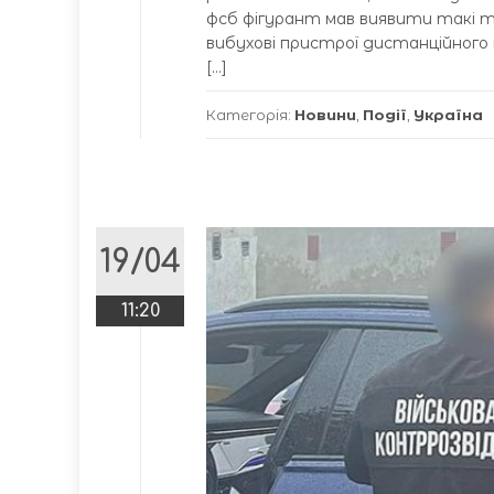
фсб фігурант мав виявити такі т
вибухові пристрої дистанційного
[…]
Категорія:
Новини
,
Події
,
Україна
19/04
11:20