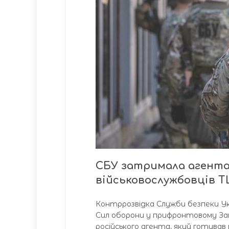
СБУ затримала агента
військовослужбовців 
Контррозвідка Служби безпеки Укр
Сил оборони у прифронтовому Зап
російського агента, який готував 