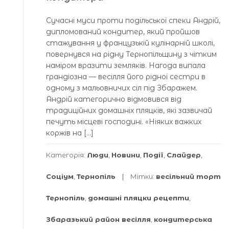
Сучасні муси проти подільської спеки Андрій,
дипломований кондитер, який пройшов
стажування у французькій кулінарній школі,
повернувся на рідну Тернопільщину з чітким
наміром вразити земляків. Нагода випала
грандіозна — весілля його рідної сестри в
одному з мальовничих сіл під Збаражем.
Андрій категорично відмовився від
традиційних домашніх пляцків, які зазвичай
печуть місцеві господині. «Ніяких важких
коржів на […]
Категорія:
Люди
,
Новини
,
Події
,
Слайдер
,
Соціум
,
Тернопіль
Мітки:
весільний торт
Тернопіль
,
домашні пляцки рецепти
,
Збаразький район весілля
,
кондитерська