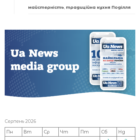
майстерність
,
традиційна кухня Поділля
Серпень 2026
Пн
Вт
Ср
Чт
Пт
Сб
Нд