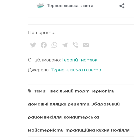
Поширити:
Twitter
Facebook
WhatsApp
Telegram
Viber
Email
Опубліковано:
Георгій Гнатюк
Джерело:
Тернопільська газета
Теми:
весільний торт Тернопіль
,
домашні пляцки рецепти
,
Збаразький
район весілля
,
кондитерська
майстерність
,
традиційна кухня Поділля