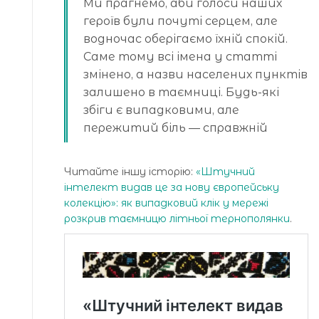
Ми прагнемо, аби голоси наших
героїв були почуті серцем, але
водночас оберігаємо їхній спокій.
Саме тому всі імена у статті
змінено, а назви населених пунктів
залишено в таємниці. Будь-які
збіги є випадковими, але
пережитий біль — справжній
Читайте іншу історію:
«Штучний
інтелект видав це за нову європейську
колекцію»: як випадковий клік у мережі
розкрив таємницю літньої тернополянки
.