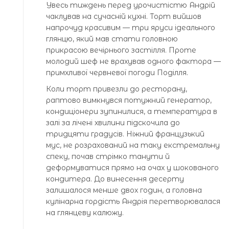
Увесь тиждень перед урочистістю Андрій
чаклував на сучасній кухні. Торт вийшов
напрочуд красивим — три яруси ідеального
глянцю, який мав стати головною
прикрасою вечірнього застілля. Проте
молодий шеф не врахував одного фактора —
примхливої червневої погоди Поділля.
Коли торт привезли до ресторану,
раптово вимкнувся потужний генератор,
кондиціонери зупинилися, а температура в
залі за лічені хвилини підскочила до
тридцяти градусів. Ніжний французький
мус, не розрахований на таку екстремальну
спеку, почав стрімко танути й
деформуватися прямо на очах у шокованого
кондитера. До винесення десерту
залишалося менше двох годин, а головна
кулінарна гордість Андрія перетворювалася
на глянцеву калюжу.