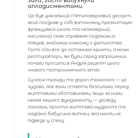
зали, гості вибухнули
аплодисментами.
Це був унікальний п’ятиповерховий десерт,
який поєднав у собі витончену презентацію
французької школи та неймовірний,
насичений смак справжніх подільських
пляцків, знайомих кожному з дитинства.
Гості з’їли все до останньої крихти, а міські
ресторатори, які були серед запрошених,
почали просити в Андрія рецепт цього
«нового гастрономічного хіта».
Сучасні тренди та дорогі технології — це
чудово, але вони стають безсилими перед
життєвими обставинами, якщо за ними
немає міцного фундаменту — досвіду
поколінь, простої життєвій мудрості та
надійної бабусиної випічки, яка ніколи не
підведе у спеку.