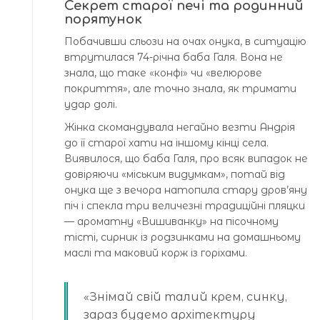
Секрет старої печі та родинний
порятунок
Побачивши сльози на очах онука, в ситуацію
втрутилася 74-річна баба Галя. Вона не
знала, що таке «конфі» чи «велюрове
покриття», але точно знала, як тримати
удар долі.
Жінка скомандувала негайно везти Андрія
до її старої хати на іншому кінці села.
Виявилося, що баба Галя, про всяк випадок не
довіряючи «міським видумкам», потай від
онука ще з вечора натопила стару дров’яну
піч і спекла три величезні традиційні пляцки
— ароматну «Вишиванку» на пісочному
тісті, сирник із родзинками на домашньому
маслі та маковий корж із горіхами.
«Знімай свій талий крем, синку,
зараз будемо архітектуру