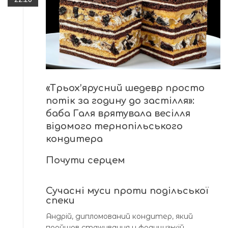
«Трьох’ярусний шедевр просто
потік за годину до застілля»:
баба Галя врятувала весілля
відомого тернопільського
кондитера
Почути серцем
Сучасні муси проти подільської
спеки
Андрій, дипломований кондитер, який
пройшов стажування у французькій