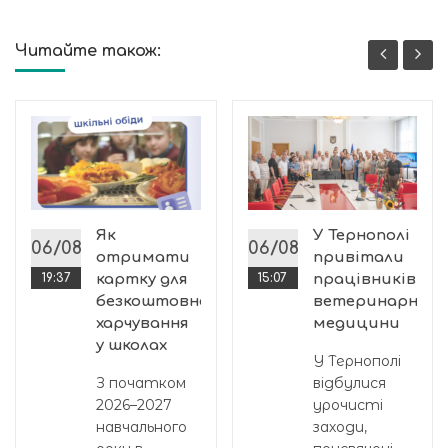
Читайте також:
го
і
Як
У Тернополі
06/08
06/08
отримати
привітали
19:37
картку для
15:07
працівників
безкоштовного
ветеринарної
харчування
медицини
й
у школах
У Тернополі
З початком
відбулися
2026–2027
урочисті
навчального
заходи,