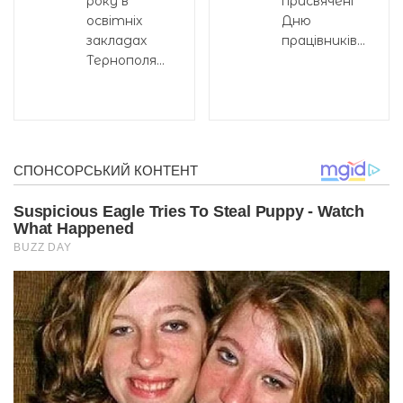
року в
присвячені
освітніх
Дню
закладах
працівників...
Тернополя...