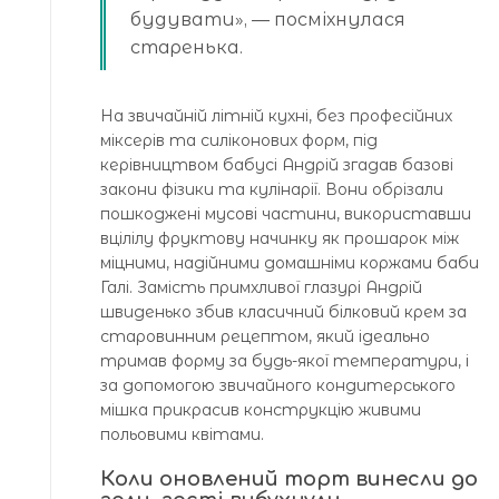
будувати», — посміхнулася
старенька.
На звичайній літній кухні, без професійних
міксерів та силіконових форм, під
керівництвом бабусі Андрій згадав базові
закони фізики та кулінарії. Вони обрізали
пошкоджені мусові частини, використавши
вцілілу фруктову начинку як прошарок між
міцними, надійними домашніми коржами баби
Галі. Замість примхливої глазурі Андрій
швиденько збив класичний білковий крем за
старовинним рецептом, який ідеально
тримав форму за будь-якої температури, і
за допомогою звичайного кондитерського
мішка прикрасив конструкцію живими
польовими квітами.
Коли оновлений торт винесли до