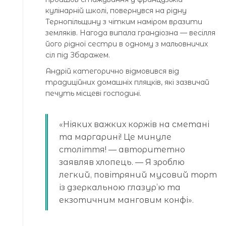
кулінарній школі, повернувся на рідну
Тернопільщину з чітким наміром вразити
земляків. Нагода випала грандіозна — весілля
його рідної сестри в одному з мальовничих
сіл під Збаражем.
Андрій категорично відмовився від
традиційних домашніх пляцків, які зазвичай
печуть місцеві господині.
«Ніяких важких коржів на сметані
та маргарині! Це минуле
століття! — авторитетно
заявляв хлопець. — Я зроблю
легкий, повітряний мусовий торт
із дзеркальною глазур’ю та
екзотичним манговим конфі».