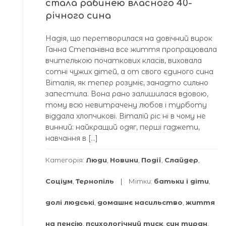
стала рабинею власного 40-
річного сина
Надія, що перетворилася на довічний вирок
Ганна Степанівна все життя пропрацювала
вчителькою початкових класів, виховала
сотні чужих дітей, а от свого єдиного сина
Віталія, як тепер розуміє, занадто сильно
запестила. Вона рано залишилася вдовою,
тому всю невитрачену любов і турботу
віддала хлопчикові. Віталій ріс ні в чому не
винний: найкращий одяг, перші гаджети,
навчання в […]
Категорія:
Люди
,
Новини
,
Події
,
Слайдер
,
Соціум
,
Тернопіль
Мітки:
батьки і діти
,
долі людські
,
домашнє насильство
,
життя
на пенсію
,
психологічний тиск
,
син тиран
,