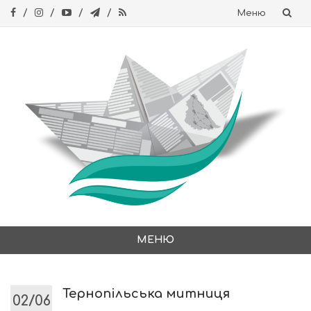
Меню
Skip
to
content
МЕНЮ
Skip
to
content
Тернопільська митниця
02/06