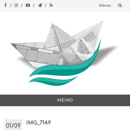
Меню
Skip
to
content
МЕНЮ
Skip
to
content
IMG_7149
01/09