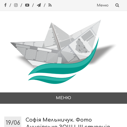
Меню
Skip
to
content
МЕНЮ
Skip
to
content
Софія Мельничук. Фото
19/06