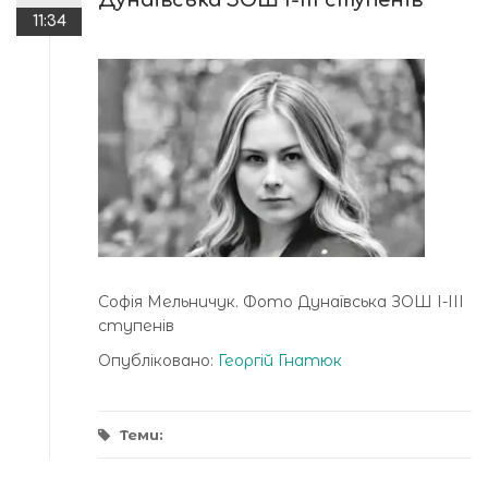
Дунаївська ЗОШ І-ІІІ ступенів
11:34
Софія Мельничук. Фото Дунаївська ЗОШ І-ІІІ
ступенів
Опубліковано:
Георгій Гнатюк
Теми: