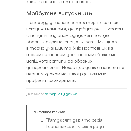
завжди приносить гідні плоди.
Майбутнє випускниць
Попереду у талановитих тернополянок
вступна кампанія, де здобуті результати
стануть надійним фундаментом для
обрання омріяної спеціальності. Ми щиро
вітаємо учениць та їхніх наставників з
таким визначним досягненням і бажаємо
успішного вступу до обраних
університетів. Нехай цей успіх стане лише
першим кроком на шляху до великих
професійних звершень.
Джерело:
ternopilcity.gov.ua
Читайте також:
П’ятдесят дев’ята сесія
Тернопільської міської ради