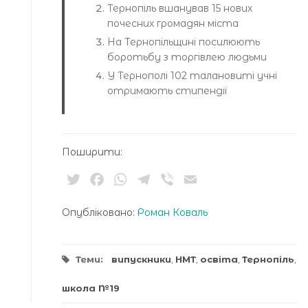
Тернопіль вшанував 15 нових
почесних громадян міста
На Тернопільщині посилюють
боротьбу з торгівлею людьми
У Тернополі 102 талановиті учні
отримають стипендії
Поширити:
Twitter
Facebook
WhatsApp
Telegram
Viber
Email
Опубліковано:
Роман Коваль
Теми:
випускники
,
НМТ
,
освіта
,
Тернопіль
,
школа №19