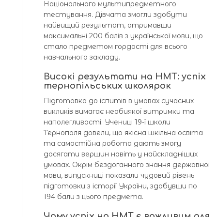
Національного мультипредметного
тестування. Дівчата змогли здобути
найвищий результат, отримавши
максимальні 200 балів з української мови, що
стало предметом гордості для всього
навчального закладу.
Високі результати на НМТ: успіх
тернопільських школярок
Підготовка до іспитів в умовах сучасних
викликів вимагає неабиякої витримки та
наполегливості. Учениці 19-ї школи
Тернополя довели, що якісна шкільна освіта
та самостійна робота дають змогу
досягати вершин навіть у найскладніших
умовах. Окрім бездоганного знання державної
мови, випускниці показали чудовий рівень
підготовки з історії України, здобувши по
194 бали з цього предмета.
Чому успіх на НМТ є важливим для