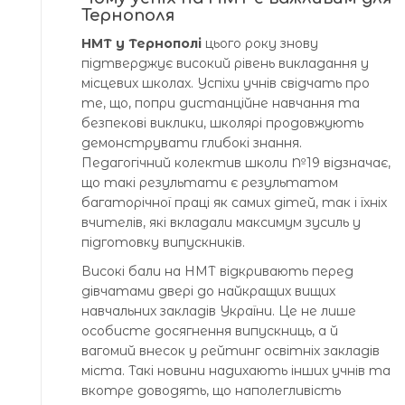
Тернополя
НМТ у Тернополі
цього року знову
підтверджує високий рівень викладання у
місцевих школах. Успіхи учнів свідчать про
те, що, попри дистанційне навчання та
безпекові виклики, школярі продовжують
демонструвати глибокі знання.
Педагогічний колектив школи №19 відзначає,
що такі результати є результатом
багаторічної праці як самих дітей, так і їхніх
вчителів, які вкладали максимум зусиль у
підготовку випускників.
Високі бали на НМТ відкривають перед
дівчатами двері до найкращих вищих
навчальних закладів України. Це не лише
особисте досягнення випускниць, а й
вагомий внесок у рейтинг освітніх закладів
міста. Такі новини надихають інших учнів та
вкотре доводять, що наполегливість