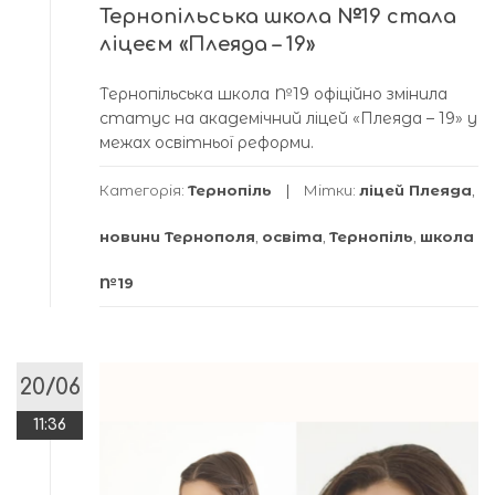
Тернопільська школа №19 стала
ліцеєм «Плеяда – 19»
Тернопільська школа №19 офіційно змінила
статус на академічний ліцей «Плеяда – 19» у
межах освітньої реформи.
Категорія:
Тернопіль
Мітки:
ліцей Плеяда
,
новини Тернополя
,
освіта
,
Тернопіль
,
школа
№19
20/06
11:36