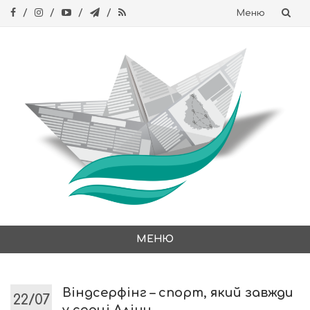
Меню
Skip
to
content
МЕНЮ
Skip
to
content
Віндсерфінг – спорт, який завжди
22/07