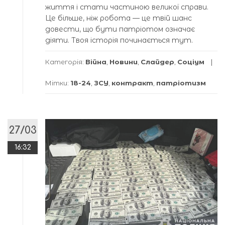
життя і стати частиною великої справи.
Це більше, ніж робота — це твій шанс
довести, що бути патріотом означає
діяти. Твоя історія починається тут.
Категорія:
Війна
,
Новини
,
Слайдер
,
Соціум
Мітки:
18-24
,
ЗСУ
,
контракт
,
патріотизм
27/03
16:32