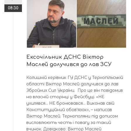
08:30
Ексочільник ДСНС Віктор
Маслей долучився до лав ЗСУ
Колишній керівник ГУ ДСНС у Тернопільській
області Віктор Маслей долучився до лав
Збройних Сил України. Про це він повідомив
на власній сторінці у Фейсбуці. «НЕ
ухилявся… НЕ бронювався… Виконав свій
Конституційний обовʼязок», – написав
Віктор Маслей. Тернополяни під дописом
висловлюють честь і повагу за такий
вчинок. Довідково: Віктор Маслей