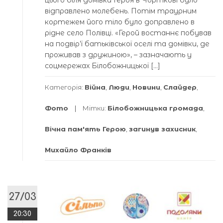
відправлено молебень. Потім траурним
кортежем його тіло було доправлено в
рідне село Полівці. «Герой востаннє побував
на подвір’ї батьківської оселі та домівки, де
проживав з дружиною», – зазначають у
соцмережах Білобожницької […]
Категорія:
Війна
,
Люди
,
Новини
,
Слайдер
,
Фото
Мітки:
Білобожницька громада
,
Вічна пам'ять Герою
,
загинув захисник
,
Михайло Франків
27/03
20:30