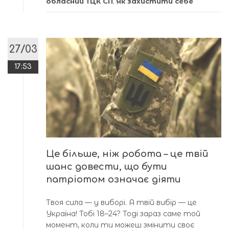
обласний ТЦК СП
,
Як захистити себе
27/03
17:53
Це більше, ніж робота – це твій
шанс довести, що бути
патріотом означає діяти
Твоя сила — у виборі. А твій вибір — це
Україна! Тобі 18–24? Тоді зараз саме той
момент, коли ти можеш змінити своє