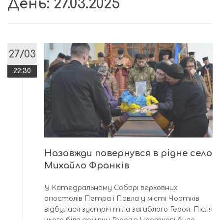
День:
27.03.2025
27/03
22:30
Назавжди повернувся в рідне село
Михайло Франків
У Катедральному Соборі верховних
апостолів Петра і Павла у місті Чортків
відбулася зустріч тіла загиблого Героя. Після
цього біля домівки Героя в Чорткові було