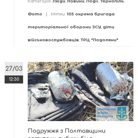
Категорія:
Люди
,
Новини
,
Події
,
Тернопіль
,
Фото
Мітки:
105 окрема бригада
територіальної оборони ЗСУ
,
діти
військовослужбовців
,
ТРЦ "Подоляни"
27/03
12:30
Подружжя з Полтавщини