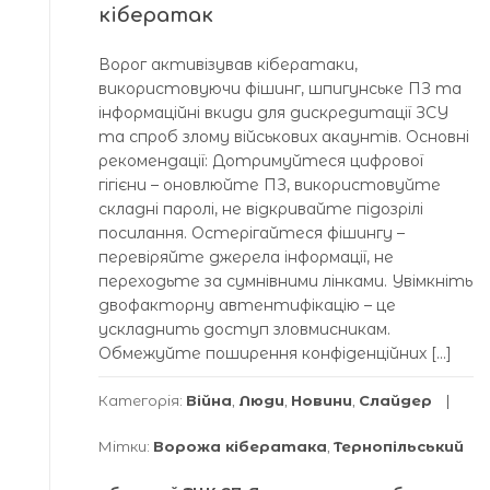
кібератак
Ворог активізував кібератаки,
використовуючи фішинг, шпигунське ПЗ та
інформаційні вкиди для дискредитації ЗСУ
та спроб злому військових акаунтів. Основні
рекомендації: Дотримуйтеся цифрової
гігієни – оновлюйте ПЗ, використовуйте
складні паролі, не відкривайте підозрілі
посилання. Остерігайтеся фішингу –
перевіряйте джерела інформації, не
переходьте за сумнівними лінками. Увімкніть
двофакторну автентифікацію – це
ускладнить доступ зловмисникам.
Обмежуйте поширення конфіденційних […]
Категорія:
Війна
,
Люди
,
Новини
,
Слайдер
Мітки:
Ворожа кібератака
,
Тернопільський