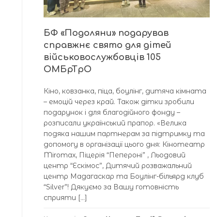
БФ «Подоляни» подарував
справжнє свято для дітей
військовослужбовців 105
ОМБрТрО
Кіно, ковзанка, піца, боулінг, дитяча кімната
– емоцій через край. Також дітки зробили
подарунок і для благодійного фонду –
розписали український прапор. «Велика
подяка нашим партнерам за підтримку та
допомогу в організації цього дня: Кінотеатр
Miromax, Піцерія “Пепероні” , Льодовий
центр “Ескімос”, Дитячий розважальний
центр Мадагаскар та Боулінг-більярд клуб
“Silver”! Дякуємо за Вашу готовність
сприяти […]