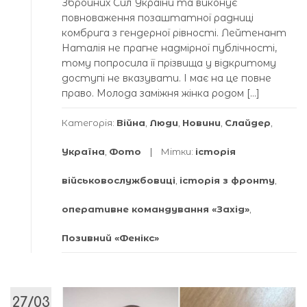
Збройних Сил України та виконує
повноваження позаштатної радниці
комбрига з гендерної рівності. Лейтенант
Наталія не прагне надмірної публічності,
тому попросила її прізвища у відкритому
доступі не вказувати. І має на це повне
право. Молода заміжня жінка родом […]
Категорія:
Війна
,
Люди
,
Новини
,
Слайдер
,
Україна
,
Фото
Мітки:
історія
військовослужбовиці
,
історія з фронту
,
оперативне командування «Захід»
,
Позивний «Фенікс»
27/03