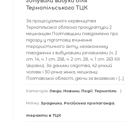
готували вибухи біля
Тернопільського ТЦК
За процесуального керівництва
Тернопільської обласної прокуратури 2
мешканцям Полтавщини повідомлено про
підозру у підготовці вчинення
терористичного акту, незаконному
поводженні з вибуховими речовинами (ч. 2
ст. 14, ч. 1 ст. 258, ч. 2 ст. 28, ч. 1 ст. 263 КК
України). За даними слідства, 42-річний
чоловік і 30-річна жінка, мешканці
Полтавської області, діючи за вказівкою і […]
Категорія:
Люди
,
Новини
,
Події
,
Тернопіль
Мітки:
Зрадники
,
Російська пропаганда
,
теракти в ТЦК