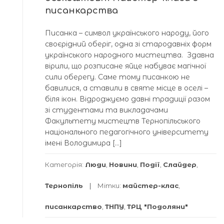
писанкарства
Писанка – символ українського народу, його
своєрідний оберіг, одна зі стародавніх форм
українського народного мистецтва. Здавна
вірили, що розписане яйце набуває магічної
сили оберегу. Саме тому писанкою не
бавилися, а ставили в святе місце в оселі –
біля ікон. Відроджуємо давні традиції разом
зі студентами та викладачами
Факультету мистецтв Тернопільського
національного педагогічного університету
імені Володимира […]
Категорія:
Люди
,
Новини
,
Події
,
Слайдер
,
Тернопіль
Мітки:
майстер-клас
,
писанкарство
,
ТНПУ
,
ТРЦ "Подоляни"