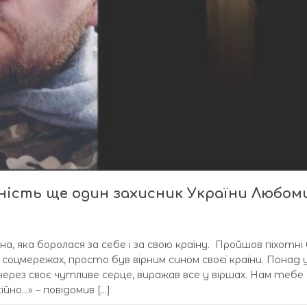
ічність ще один захисник України Любом
на, яка боролася за себе і за свою країну. Пройшов піхотні 
в соцмережах, просто був вірним сином своєї країни. Понад 
 через своє чутливе серце, виражав все у віршах. Нам тебе
но…» – повідомив […]