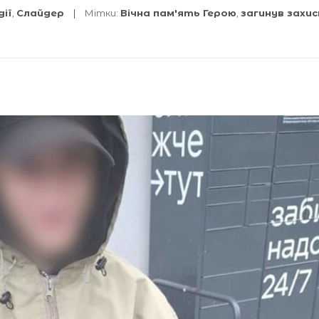
дії
,
Слайдер
Мітки:
Вічна пам'ять Герою
,
загинув захис