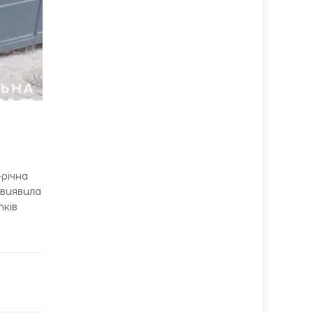
-річна
 виявила
тків