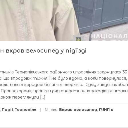
 вкрав велосипед у підʼїзді
ітників Тернопільського районного управління звернулася 33
, що впродовж тижня її не було вдома, а коли повернулася,
 залишила в коридорі багатоповерхівки. Суму завданих зби
. Правоохоронці провели ряд оперативних заходів: опитали
також переглянули […]
,
Події
,
Тернопіль
Мітки:
Вкрав велосипед
,
ГУНП в