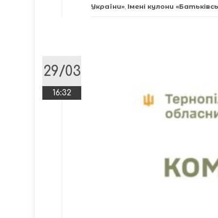
України»
,
Імені кулони «Батьківс
29/03
16:32