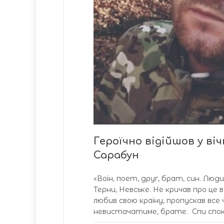
Героїчно відійшов у в
Сарабун
«Воїн, поет, друг, брат, син. Люди
Терни, Невське. Не кричав про це 
любив свою країну, пропускав все
невистачатиме, брате. Спи спокій