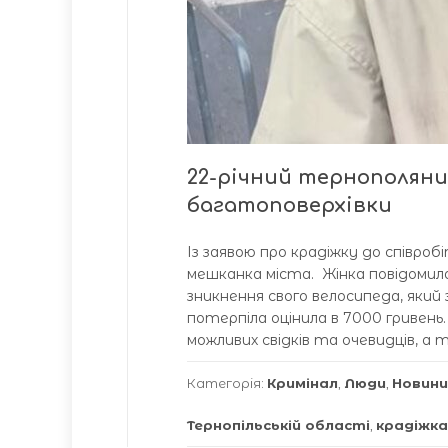
22-річний тернополянин
багатоповерхівки
Із заявою про крадіжку до співроб
мешканка міста. Жінка повідомила
зникнення свого велосипеда, який
потерпіла оцінила в 7000 гривень
можливих свідків та очевидців, а 
Категорія:
Кримінал
,
Люди
,
Новини
Тернопільській області
,
крадіжка