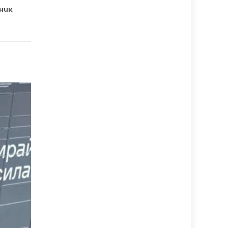
ник
,