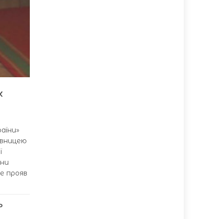
х
аїни»
івницею
ї
они
Це прояв
о