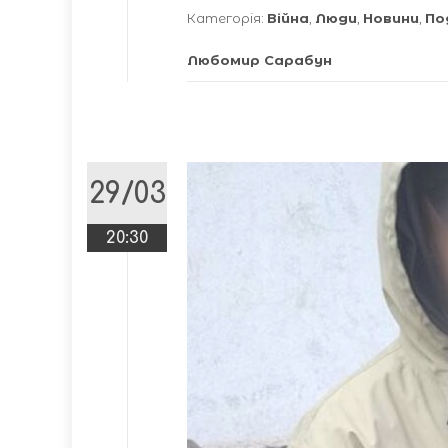
Категорія:
Війна
,
Люди
,
Новини
,
По
Любомир Сарабун
29/03
20:30