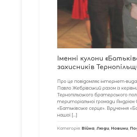
Іменні кулони «Батькі
захисників Тернопіль
Про це повідомляє інтернет-вид
Павло Жебрівський разом із керів
Тернопільського братерського по
територіальної громади Андрієм С
«Батьківське серце». Вручення «Ба
нашої […]
Категорія:
Війна
,
Люди
,
Новини
,
По