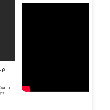
ир
бої за
усе