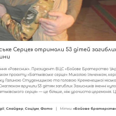
вське Серце» отримали 53 дітей загибли
щини
ання «Ровесник». Президент ВЦС «Бойове Братерство Укр
ником проєкту «Батьківське серце» Миколою Ільченком, кер
лку Галиною Студеницькою та головою Кременецької місько
маглюком вручили 53 дітям загиблих Захисників іменні кул
тьківського серця» — це більше, ніж урочиста церемонія. 
дії
,
Слайдер
,
Соціум
,
Фото
Мітки:
«Бойове братерств