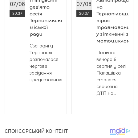
П’ятдесят
Автотроща
07/08
07/08
дев’ята
на
20:37
сесія
20:07
Тернопільщині:
Тернопільської
троє
міської
травмованих
ради
у зіткненні з
мотоциклом
Сьогодні у
Тернополі
Пізнього
розпочалося
вечора 6
чергове
серпня у селі
засідання
Палашівка
представників...
сталася
серйозна
ДТП на...