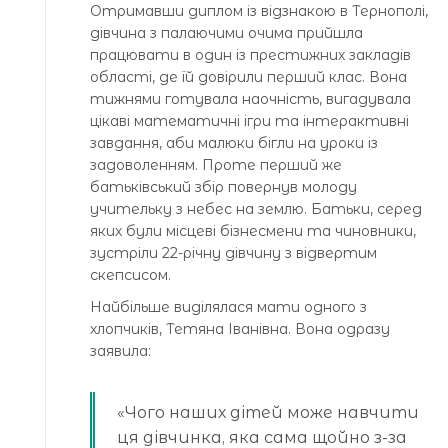
Отримавши диплом із відзнакою в Тернополі,
дівчина з палаючими очима прийшла
працювати в один із престижних закладів
області, де їй довірили перший клас. Вона
тижнями готувала наочність, вигадувала
цікаві математичні ігри та інтерактивні
завдання, аби малюки бігли на уроки із
задоволенням. Проте перший же
батьківський збір повернув молоду
учительку з небес на землю. Батьки, серед
яких були місцеві бізнесмени та чиновники,
зустріли 22-річну дівчину з відвертим
скепсисом.
Найбільше виділялася мати одного з
хлопчиків, Тетяна Іванівна. Вона одразу
заявила:
«Чого наших дітей може навчити
ця дівчинка, яка сама щойно з-за