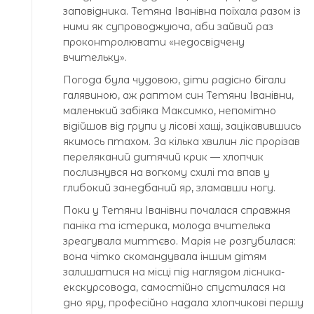
заповідника. Тетяна Іванівна поїхала разом із
ними як супроводжуюча, аби зайвий раз
проконтролювати «недосвідчену
вчительку».
Погода була чудовою, діти радісно бігали
галявиною, аж раптом син Тетяни Іванівни,
маленький забіяка Максимко, непомітно
відійшов від групи у лісові хащі, зацікавившись
якимось птахом. За кілька хвилин ліс прорізав
переляканий дитячий крик — хлопчик
послизнувся на вогкому схилі та впав у
глибокий занедбаний яр, зламавши ногу.
Поки у Тетяни Іванівни почалася справжня
паніка та істерика, молода вчителька
зреагувала миттєво. Марія не розгубилася:
вона чітко скомандувала іншим дітям
залишатися на місці під наглядом лісника-
екскурсовода, самостійно спустилася на
дно яру, професійно надала хлопчикові першу