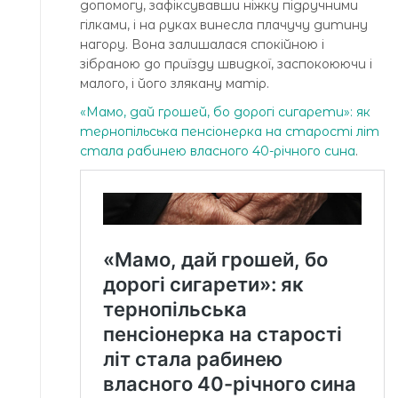
допомогу, зафіксувавши ніжку підручними
гілками, і на руках винесла плачучу дитину
нагору. Вона залишалася спокійною і
зібраною до приїзду швидкої, заспокоюючи і
малого, і його злякану матір.
«Мамо, дай грошей, бо дорогі сигарети»: як
тернопільська пенсіонерка на старості літ
стала рабинею власного 40-річного сина
.