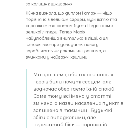
за колишнє цькування.
Жінка визнала, що диплом і стаж — ніщо
порівняно з великим серцем, мужністю та
справжнім талантом бути Педагогом з
великої літери. Тепер Марія —
найулюбленіша вчителька в ліцеї, а ця
історія вкотре доводить: повагу
заробляють не роками чи грошима, а
вчинками у найважчі хвилини.
Ми прагнемо, аби голоси наших
героїв були почуті серцем, але
водночас оберігаємо їхній спокій.
Саме тому всі імена у статті
змінено, а назви населених пунктів
залишено в таємниці. Будь-які
збіги є випадковими, але
пережитий біль — справжній