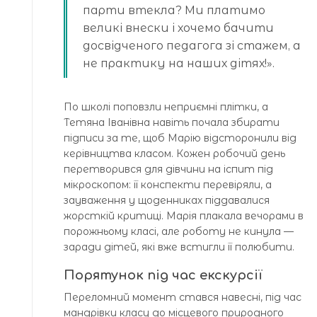
парти втекла? Ми платимо
великі внески і хочемо бачити
досвідченого педагога зі стажем, а
не практику на наших дітях!».
По школі поповзли неприємні плітки, а
Тетяна Іванівна навіть почала збирати
підписи за те, щоб Марію відсторонили від
керівництва класом. Кожен робочий день
перетворився для дівчини на іспит під
мікроскопом: її конспекти перевіряли, а
зауваження у щоденниках піддавалися
жорсткій критиці. Марія плакала вечорами в
порожньому класі, але роботу не кинула —
заради дітей, які вже встигли її полюбити.
Порятунок під час екскурсії
Переломний момент стався навесні, під час
мандрівки класу до місцевого природного