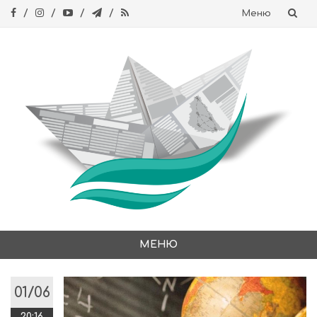
Меню
Skip
to
content
МЕНЮ
Skip
to
01/06
content
20:16