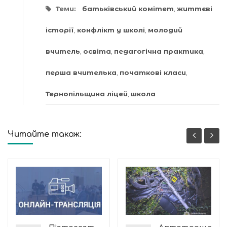
Теми:
батьківський комітет
,
життєві
історії
,
конфлікт у школі
,
молодий
вчитель
,
освіта
,
педагогічна практика
,
перша вчителька
,
початкові класи
,
Тернопільщина ліцей
,
школа
Читайте також: