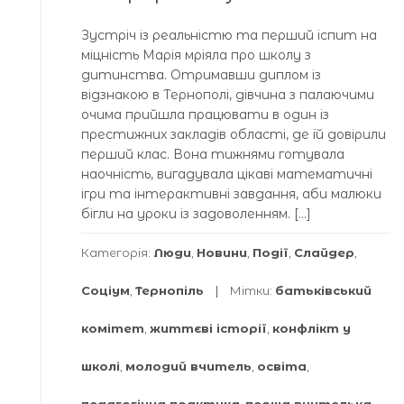
Зустріч із реальністю та перший іспит на
міцність Марія мріяла про школу з
дитинства. Отримавши диплом із
відзнакою в Тернополі, дівчина з палаючими
очима прийшла працювати в один із
престижних закладів області, де їй довірили
перший клас. Вона тижнями готувала
наочність, вигадувала цікаві математичні
ігри та інтерактивні завдання, аби малюки
бігли на уроки із задоволенням. […]
Категорія:
Люди
,
Новини
,
Події
,
Слайдер
,
Соціум
,
Тернопіль
Мітки:
батьківський
комітет
,
життєві історії
,
конфлікт у
школі
,
молодий вчитель
,
освіта
,
педагогічна практика
,
перша вчителька
,