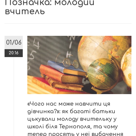
Позначка:
молодий
вчитель
01/06
20:16
«Чого нас може навчити ця
дівчинка?»: як багаті батьки
цькували молоду вчительку у
школі біля Тернополя, та чому
тепер просять у неї вибачення