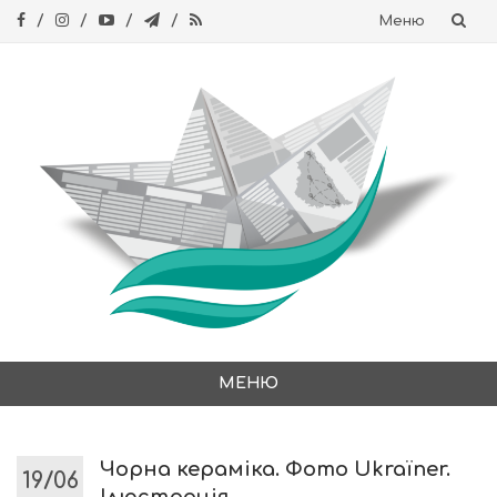
Меню
Skip
to
content
МЕНЮ
Skip
to
content
Чорна кераміка. Фото Ukraїner.
19/06