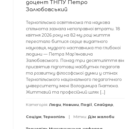
доцент ТНПУ Петро
Залюбовський
Тернопільська освітянська та наукова
спільнота зазнала непоправної втрати. 18
квітня 2026 року на 82-му році життя
перестало битися серце видатного
науковця, мудрого наставника та глибокої
людини — Петра Мар’яновича
Залюбовського. Понад три десятиліття він
присвятив підготовці майбутніх педагогів
та розвитку філософської думки у стінах
Тернопільського національного педагогічного
університету імені Володимира Гнатюка.
Життєвий та професійний шлях […]
Категорія:
Люди
,
Новини
,
Події
,
Слайдер
,
Соціум
,
Тернопіль
Мітки:
Дім жалоби
Тернопіль Микулинецька
,
кафедра