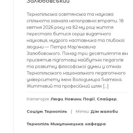
Залюбовський
Тернопільська освітянська та наукова
спільнота зазнала непоправної втрати. 18
квітня 2026 року на 82-му році життя
перестало битися серце видатного
науковця, мудрого наставника та глибокої
людини — Петра Мар’яновича
Залюбовського. Понад три десятиліття він
присвятив підготовці майбутніх педагогів
та розвитку філософської думки у стінах
Тернопільського національного педагогічного
університету імені Володимира Гнатюка.
Життєвий та професійний шлях […]
Категорія:
Люди
,
Новини
,
Події
,
Слайдер
,
Соціум
,
Тернопіль
Мітки:
Дім жалоби
Тернопіль Микулинецька
,
кафедра