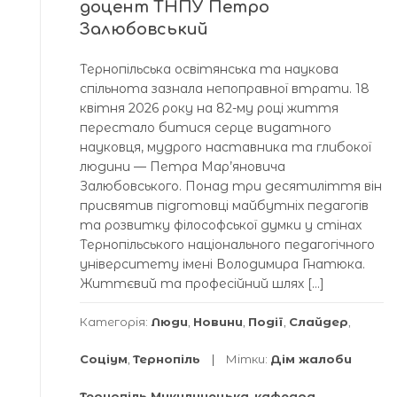
доцент ТНПУ Петро
Залюбовський
Тернопільська освітянська та наукова
спільнота зазнала непоправної втрати. 18
квітня 2026 року на 82-му році життя
перестало битися серце видатного
науковця, мудрого наставника та глибокої
людини — Петра Мар’яновича
Залюбовського. Понад три десятиліття він
присвятив підготовці майбутніх педагогів
та розвитку філософської думки у стінах
Тернопільського національного педагогічного
університету імені Володимира Гнатюка.
Життєвий та професійний шлях […]
Категорія:
Люди
,
Новини
,
Події
,
Слайдер
,
Соціум
,
Тернопіль
Мітки:
Дім жалоби
Тернопіль Микулинецька
,
кафедра