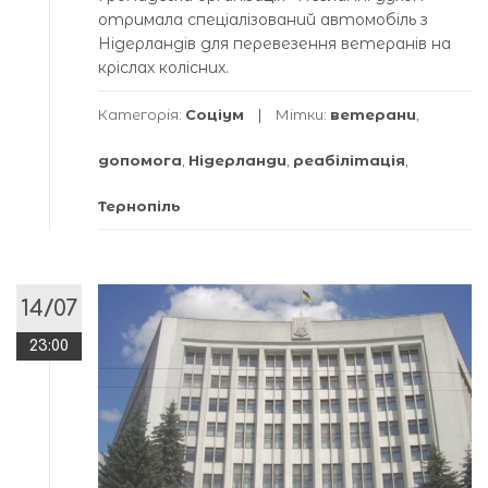
отримала спеціалізований автомобіль з
Нідерландів для перевезення ветеранів на
кріслах колісних.
Категорія:
Соціум
Мітки:
ветерани
,
допомога
,
Нідерланди
,
реабілітація
,
Тернопіль
14/07
23:00