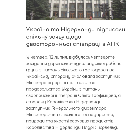
Україна та Нідерланди підписали
спільну заяву щодо
двосторонньої співпраці в АПК
У четвер, 12 липня, відбулось четверте
засідання українсько-нідерландської робочої
групи з питань сільського господарства.
Українську сторону очолювала заступник
Міністра аграрної політики та
продовольства України з питань
європейської інтеграції Ольга Трофімцева, а
сторону Королівства Нідерланди –
заступник Генерального директора
Міністерства сільського господарства,
природи та якості харчових продуктів
Королівства Нідерланди Алдрік Гієрвельд.