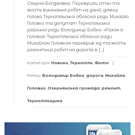
Озерна-Богданівка. Перевірили стан та
якість виконання робіт на даній ділянці
голова Тернопільської обласної ради Михайло
Головко та депутат Тернопільської
районної ради Володимир Бобко. «Разом із
головою Тернопільської обласної ради
Михайлом Головком перевірив хід та якість
ремонтних робіт на дорогах в […]
Категорія:
Новини
,
Тернопіль
,
Фото
Мітки:
Володимир Бобко
,
дорога
,
Михайло
Головко
,
Озернянська громада
,
ремонт
,
Тернопільщина