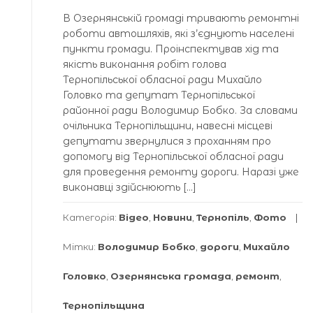
В Озернянській громаді тривають ремонтні
роботи автошляхів, які з’єднують населені
пункти громади. Проінспектував хід та
якість виконання робіт голова
Тернопільської обласної ради Михайло
Головко та депутат Тернопільської
районної ради Володимир Бобко. За словами
очільника Тернопільщини, навесні місцеві
депутати звернулися з проханням про
допомогу від Тернопільської обласної ради
для проведення ремонту дороги. Наразі уже
виконавці здійснюють […]
Категорія:
Відео
,
Новини
,
Тернопіль
,
Фото
Мітки:
Володимир Бобко
,
дороги
,
Михайло
Головко
,
Озернянська громада
,
ремонт
,
Тернопільщина