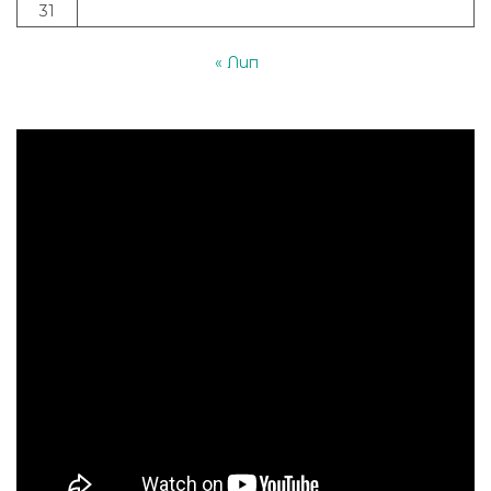
31
« Лип