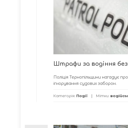
Штрафи за водіння без
Поліція Тернопільщини нагадує пр
ігнорування судових заборон.
Категорія:
Події
Мітки:
водійсь