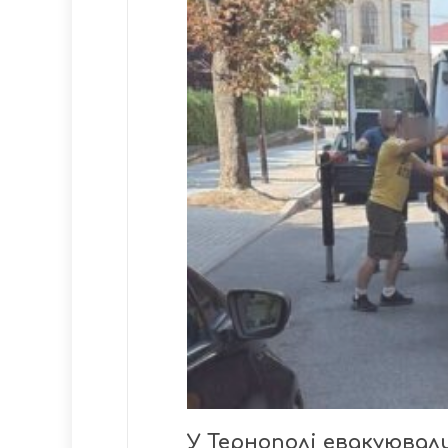
У Тернополі евакуювал