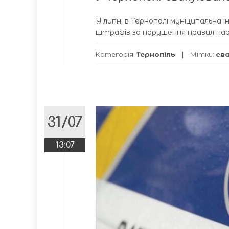
У липні в Тернополі муніципальна 
штрафів за порушення правил пар
Категорія:
Тернопіль
Мітки:
ев
31/07
13:07