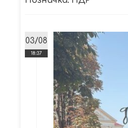
Позначка:
ПДР
03/08
18:37