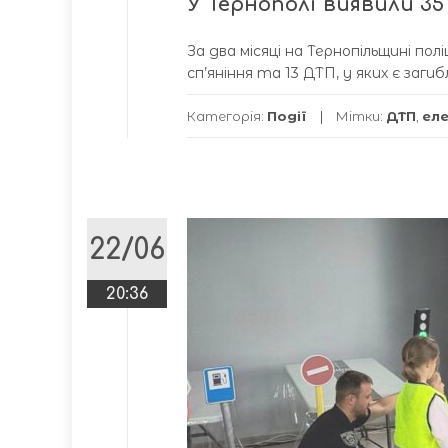
У Тернополі виявили 35
За два місяці на Тернопільщині по
сп’яніння та 13 ДТП, у яких є загибл
Категорія:
Події
Мітки:
ДТП
,
ел
22/06
20:36