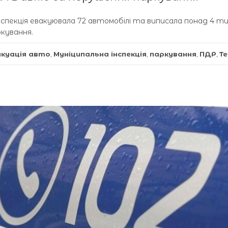
інспекція евакуювала 72 автомобілі та виписала понад 4 ти
кування.
акуація авто
,
Муніципальна інспекція
,
паркування
,
ПДР
,
Те