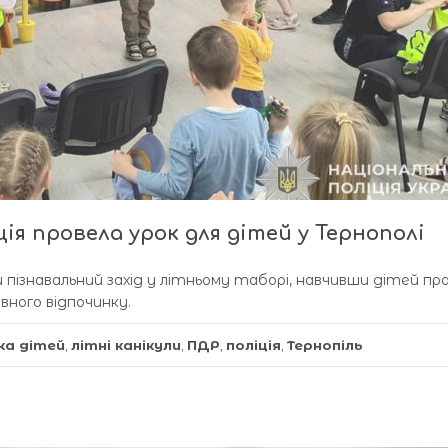
ція провела урок для дітей у Тернополі
и пізнавальний захід у літньому таборі, навчивши дітей пр
вного відпочинку.
ка дітей
,
літні канікули
,
ПДР
,
поліція
,
Тернопіль