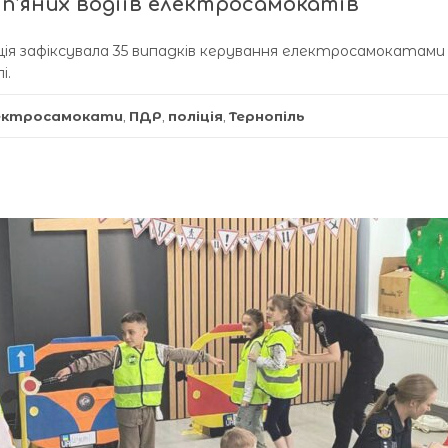
 п’яних водіїв електросамокатів
ліція зафіксувала 35 випадків керування електросамокатами
і.
ектросамокати
,
ПДР
,
поліція
,
Тернопіль