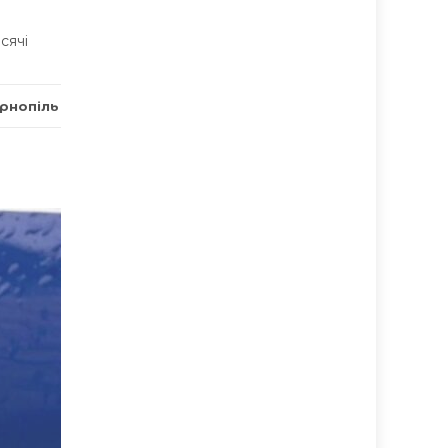
сячі
рнопіль