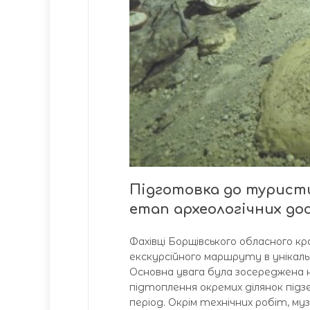
Підготовка до туристи
етап археологічних до
Фахівці Борщівського обласного к
екскурсійного маршруту в унікаль
Основна увага була зосереджена на
підтоплення окремих ділянок підзе
період. Окрім технічних робіт, м