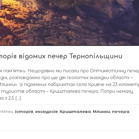
сторія відомих печер Тернопільщини
ні пам’ятки. Нещодавно ми писали про Оптимістичну печер
дні, розповідаємо про ще дві геологічні знахідки області –
инки». У підземних лабіринтах села Кривче на 23 кіломет
 туристів області – Кришталева печера. Попри немалу
з 2,5 […]
Мітки:
історія
,
екскурсія
,
Кришталева
,
Млинки
,
печера
,