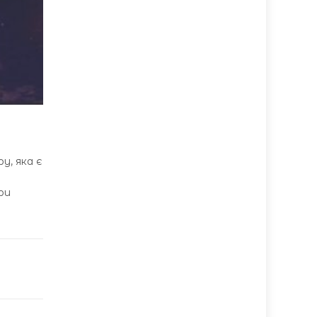
у, яка є
ри