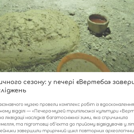
чного сезону: у печері «Вертеба» заве
сліджень
раєзнавчого музею провели комплекс робіт із вдосконалення
ному відділі — «Печера-музей трипільської культури «Вер
 ліквідації наслідків багатосніжної зими, яка спричинила
мелля, та підготовці об’єкта до прийому відвідувачів у лі
узейники завершили трирічний цикл повторних археологічни