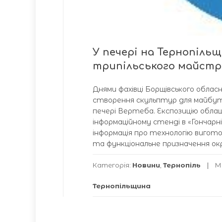
У печері на Тернопіл
трипільського майстр
Днями фахівці Борщівського облас
створення скульптур для майбутн
печері Вертеба. Експозицію обла
інформаційному стенді в «Гончар
інформація про технологію вигото
та функціональне призначення окр
Категорія:
Новини
,
Тернопіль
М
Тернопільщина