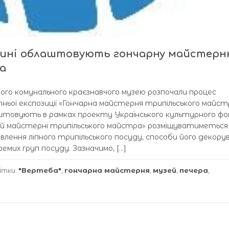
ьщині облаштовують гончарну майстер
а
ного комунального краєзнавчого музею розпочали процес
ьої експозиції «Гончарна майстерня трипільського майст
штовують в рамках проекту Українського культурного фо
ній майстерні трипільського майстра» розміщуватиметься
влення ліпного трипільського посуду, способи його декору
емих груп посуду. Зазначимо, […]
ітки:
"Вертеба"
,
гончарна майстерня
,
музей
,
печера
,