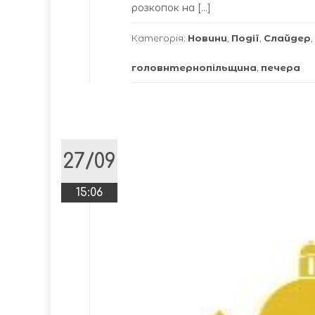
розкопок на […]
Категорія:
Новини
,
Події
,
Слайдер
,
головнтернопільщина
,
печера
27/09
15:06