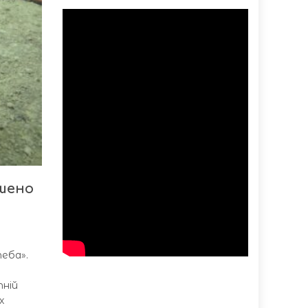
ршено
теба».
тній
х