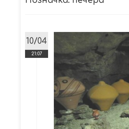
Позначка:
печера
10/04
21:07