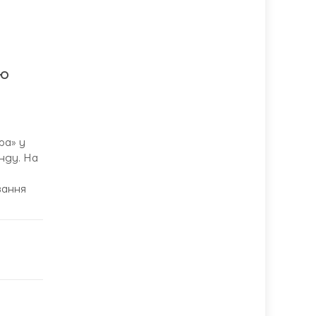
ню
ра» у
нду. На
вання