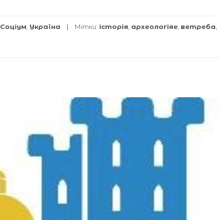
Соціум
,
Україна
Мітки:
історія
,
археологіяе
,
ветреба
,