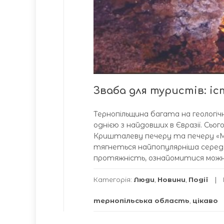
Зваба для туристів: і
Тернопільщина багата на геологіч
однією з найдовших в Євразії. Сього
Кришталеву печеру та печеру «Мл
тягнеться найпопулярніша серед
протяжність, ознайомитися можна 
Категорія:
Люди
,
Новини
,
Події
тернопільська область
,
цікаво