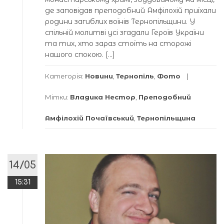
де заповідав преподобний Амфілохій приїхали
родини загиблих воїнів Тернопільщини. У
спільній молитві усі згадали Героїв України
та тих, хто зараз стоїть на сторожі
нашого спокою. […]
Категорія:
Новини
,
Тернопіль
,
Фото
Мітки:
Владика Нестор
,
Преподобний
Амфілохій Почаївський
,
Тернопільщина
14/05
15:31