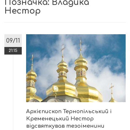
Позначка:
Владика
Нестор
09/11
21:15
Архієпископ Тернопільський і
Кременецький Нестор
відсвяткував тезоіменини