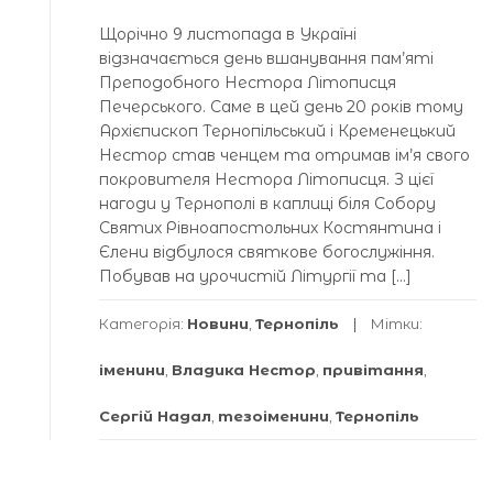
Щорічно 9 листопада в Україні
відзначається день вшанування пам’яті
Преподобного Нестора Літописця
Печерського. Саме в цей день 20 років тому
Архієпископ Тернопільський і Кременецький
Нестор став ченцем та отримав ім’я свого
покровителя Нестора Літописця. З цієї
нагоди у Тернополі в каплиці біля Собору
Святих Рівноапостольних Костянтина і
Єлени відбулося святкове богослужіння.
Побував на урочистій Літургії та […]
Категорія:
Новини
,
Тернопіль
Мітки:
іменини
,
Владика Нестор
,
привітання
,
Сергій Надал
,
тезоіменини
,
Тернопіль