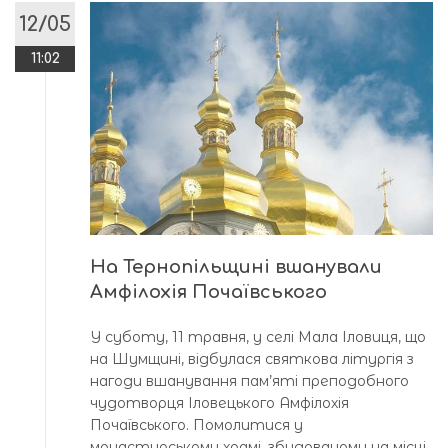
12/05
11:02
На Тернопільщині вшанували
Амфілохія Почаївського
У суботу, 11 травня, у селі Мала Іловиця, що
на Шумщині, відбулася святкова літургія з
нагоди вшанування пам’яті преподобного
чудотворця Іловецького Амфілохія
Почаївського. Помолитися у
монастирському храмі, збудованому на місці,