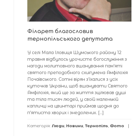
Філарет благословив
тернопільського депутата
У селі Мала Іловиця Шумського району 12
травня відбулось урочисте богослужіння з
нагоди молитовного вшанування пам’яті
святого преподобного схиігумена Амфілохія
Почаївського. Сотні вірян з’їхалися з усіх
куточків України, щоб вшанувати Святого
Амфілохія, який ще за життя зцілював душі
та тіла тисяч людей, у своїй маленькій
капличці на цвинтарі приймав щодня до
п’ятиста хворих і знедолених. […]
Категорія:
Люди
,
Новини
,
Тернопіль
,
Фото