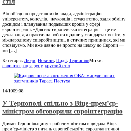
стіл
Він об’єднав представників влади, адміністрацію
університету, консулів, науковців і студентство, задля обміну
досвідом і планування подальших кроків у сфері
євроінтеграції. «Для нас європейська інтеграція — це не
декларація, а практична робота щодня: у стандартах освіти, у
міжнародному співробітництві, в етичних принципах, які ми
сповідуємо. Ми вже давно не просто на шляху до Європи —
ми […]
Категорія:
Люди
,
Новини
,
Події
,
Тернопіль
Мітки:
євроінтеграція
,
зуну
,
круглий стіл
14/10
09:08
У Тернополі спільно з Віце-прем’єр-
міністром обговорили євроінтеграцію
Днями Тернопільщину з робочим візитом відвідала Віце-
прем’єр-міністр з питань європейської та євроатлантичної