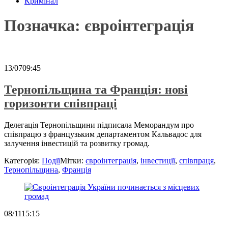
Кримінал
Позначка:
євроінтеграція
13/07
09:45
Тернопільщина та Франція: нові
горизонти співпраці
Делегація Тернопільщини підписала Меморандум про
співпрацю з французьким департаментом Кальвадос для
залучення інвестицій та розвитку громад.
Категорія:
Події
Мітки:
євроінтеграція
,
інвестиції
,
співпраця
,
Тернопільщина
,
Франція
08/11
15:15