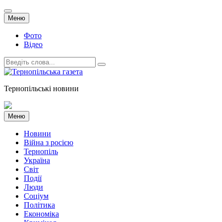
Skip
Меню
to
content
Фото
Відео
Шукати:
Тернопільські новини
Skip
Меню
to
content
Новини
Війна з росією
Тернопіль
Україна
Світ
Події
Люди
Соціум
Політика
Економіка