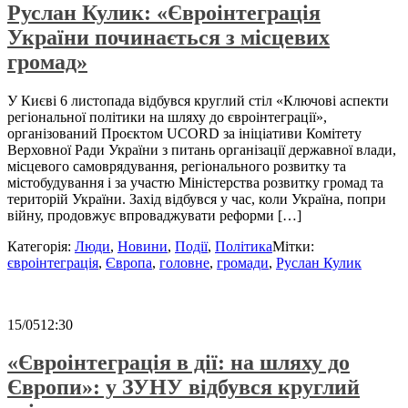
Руслан Кулик: «Євроінтеграція
України починається з місцевих
громад»
У Києві 6 листопада відбувся круглий стіл «Ключові аспекти
регіональної політики на шляху до євроінтеграції»,
організований Проєктом UCORD за ініціативи Комітету
Верховної Ради України з питань організації державної влади,
місцевого самоврядування, регіонального розвитку та
містобудування і за участю Міністерства розвитку громад та
територій України. Захід відбувся у час, коли Україна, попри
війну, продовжує впроваджувати реформи […]
Категорія:
Люди
,
Новини
,
Події
,
Політика
Мітки:
євроінтеграція
,
Європа
,
головне
,
громади
,
Руслан Кулик
15/05
12:30
«Євроінтеграція в дії: на шляху до
Європи»: у ЗУНУ відбувся круглий