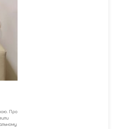
вою. Про
вили
альному