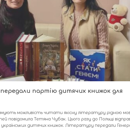
 передали партію дитячих книжок для
тримують можливість читати якісну літературу рідною мо
ітей повідомила Тетяна Чубак. Цього разу до Польщі відпра
 українських дитячих книжок. Літературу передали Генер