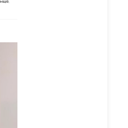
ьща
,