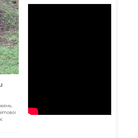
и
жень,
вітової
ює