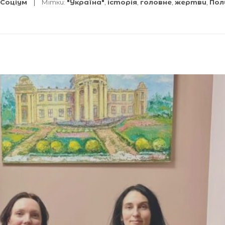
Соціум
Мітки:
"Україна"
,
історія
,
головне
,
жертви
,
Пол