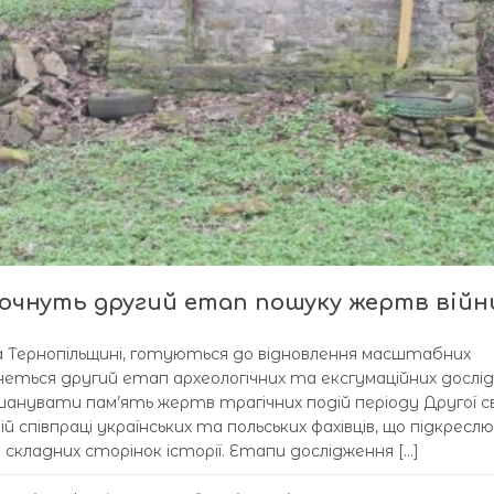
очнуть другий етап пошуку жертв війн
а Тернопільщині, готуються до відновлення масштабних
неться другий етап археологічних та ексгумаційних дослід
шанувати пам’ять жертв трагічних подій періоду Другої с
й співпраці українських та польських фахівців, що підкресл
 складних сторінок історії. Етапи дослідження […]