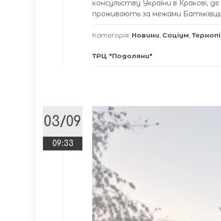
консульству України в Кракові, де
проживають за межами Батьківщин
Категорія:
Новини
,
Соціум
,
Терноп
ТРЦ "Подоляни"
03/09
09:33