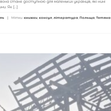
 вона стане доступною для маленьких українців, які нині
и. Як […]
іль
Мітки:
книжки
,
консул
,
література
,
Польща
,
Тетяна