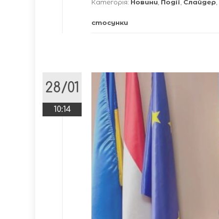
Категорія:
Новини
,
Події
,
Слайдер
,
стосунки
28/01
10:14