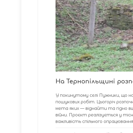
На Тернопільщині розп
У покинутому селі Пужники, що н
пошукових робіт. Цьогоріч розпоч
мета яких — віднайти та гідно в
війни. Проєкт реалізується у тісні
важливість спільного опрацювання