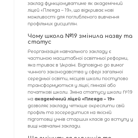
заклад функціонуватиме як академічний
ліцей «Плеяда – 19», що відкриває нові
можливості для поглибленого вивчення
профільних дисциплін.
Чому школа №19 змінила назву та
статус
Реорганізація навчального закладу є
частиною масштабної освітньої реформи,
яка триває в Україні. Відповідно до вимог
чинного законодавства у сфері загальної
середньої освіти, місцеві школи поступово
трансформуються у ліцеї, гімназії або
початкові школи. Зміна статусу школи №19
на
академічний ліцей «Плеяда – 19»
дозволяє закладу чіткіше окреслити свій
профіль та зосередитися на якісній
підготовці учнів старших класів до вступу у
вищі навчальні заклади.