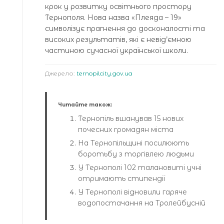
крок у розвитку освітнього простору
Тернополя. Нова назва «Плеяда – 19»
символізує прагнення до досконалості та
високих результатів, які є невід’ємною
частиною сучасної української школи.
Джерело:
ternopilcity.gov.ua
Читайте також:
Тернопіль вшанував 15 нових
почесних громадян міста
На Тернопільщині посилюють
боротьбу з торгівлею людьми
У Тернополі 102 талановиті учні
отримають стипендії
У Тернополі відновили гаряче
водопостачання на Тролейбусній