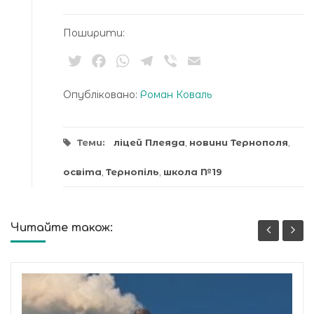
Поширити:
Twitter
Facebook
WhatsApp
Telegram
Viber
Email
Опубліковано:
Роман Коваль
Теми:
ліцей Плеяда
,
новини Тернополя
,
освіта
,
Тернопіль
,
школа №19
Читайте також: