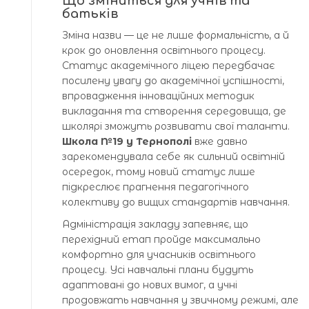
Що зміниться для учнів та
батьків
Зміна назви — це не лише формальність, а й
крок до оновлення освітнього процесу.
Статус академічного ліцею передбачає
посилену увагу до академічної успішності,
впровадження інноваційних методик
викладання та створення середовища, де
школярі зможуть розвивати свої таланти.
Школа №19 у Тернополі
вже давно
зарекомендувала себе як сильний освітній
осередок, тому новий статус лише
підкреслює прагнення педагогічного
колективу до вищих стандартів навчання.
Адміністрація закладу запевняє, що
перехідний етап пройде максимально
комфортно для учасників освітнього
процесу. Усі навчальні плани будуть
адаптовані до нових вимог, а учні
продовжать навчання у звичному режимі, але