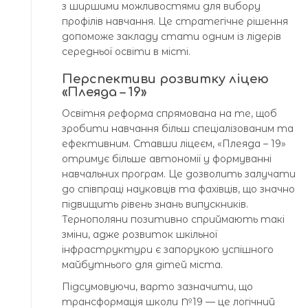
з ширшими можливостями для вибору
профілів навчання. Це стратегічне рішення
допоможе закладу стати одним із лідерів
середньої освіти в місті.
Перспективи розвитку ліцею
«Плеяда – 19»
Освітня реформа спрямована на те, щоб
зробити навчання більш спеціалізованим та
ефективним. Ставши ліцеєм, «Плеяда – 19»
отримує більше автономії у формуванні
навчальних програм. Це дозволить залучати
до співпраці науковців та фахівців, що значно
підвищить рівень знань випускників.
Тернополяни позитивно сприймають такі
зміни, адже розвиток шкільної
інфраструктури є запорукою успішного
майбутнього для дітей міста.
Підсумовуючи, варто зазначити, що
трансформація школи №19 — це логічний