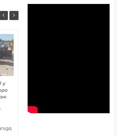
У Тернополі
06/08
06/08
привітали
15:07
працівників
14:37
ветеринарної
медицини
У Тернополі відбулися
 у
урочисті заходи,
еро
присвячені Дню
ані
працівників...
ь
года,