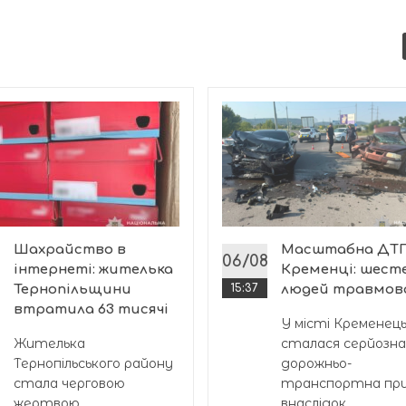
Шахрайство в
Масштабна ДТП
8
06/08
інтернеті: жителька
Кременці: шест
Тернопільщини
15:37
людей травмов
втратила 63 тисячі
У місті Кременец
Жителька
сталася серйозна
Тернопільського району
дорожньо-
стала черговою
транспортна при
жертвою
внаслідок...