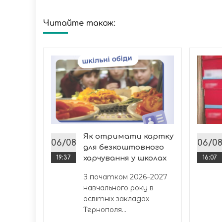
Читайте також:
ині
Як отримати картку
ята,
06/08
06/0
для безкоштовного
19:37
харчування у школах
16:07
З початком 2026–2027
навчального року в
освітніх закладах
Тернополя...