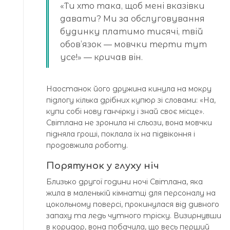
«Ти хто така, щоб мені вказівки
давати? Ми за обслуговування
будинку платимо тисячі, твій
обов’язок — мовчки терти тут
усе!» — кричав він.
Наостанок його дружина кинула на мокру
підлогу кілька дрібних купюр зі словами: «На,
купи собі нову ганчірку і знай своє місце».
Світлана не зронила ні сльози, вона мовчки
підняла гроші, поклала їх на підвіконня і
продовжила роботу.
Порятунок у глуху ніч
Близько другої години ночі Світлана, яка
жила в маленькій кімнатці для персоналу на
цокольному поверсі, прокинулася від дивного
запаху та ледь чутного тріску. Визирнувши
в коридор, вона побачила, що весь перший