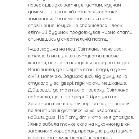
поверх швидко затягує густим, ядучим
димом — у щитовій сталося коротке
замикання. Автоматична система
оповіщення чомусь не спрацювала, і весь
елітний будинок продовжував мирно спати,
опинившись у смертельній пастці.
Інша людина на місці Світлани, можливо,
втекла б на вулицю рятувати власне
життя, але жінка кинулася вгору по сходах.
Вона знала, де живуть літні люди, а де —
сім’ї з малечею. Задихаючись від диму, вона
стукала у всі двері, піднімаючи мешканців.
Дійшовши до третього поверху, Світлана
побачила, що з-під дверей Артура та
Христини вже валить чорний чад — вогонь
по вентиляції дістався їхньої квартири
найшвидше. На її стукіт ніхто не відповідав.
Жінка вибила тонке скло на кухонному вікні
загального коридору, просунула руку і зуміла
відімкнути замок дверей зсередини.