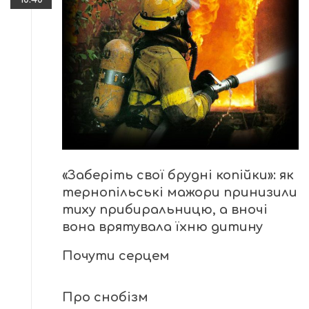
«Заберіть свої брудні копійки»: як
тернопільські мажори принизили
тиху прибиральницю, а вночі
вона врятувала їхню дитину
Почути серцем
Про снобізм