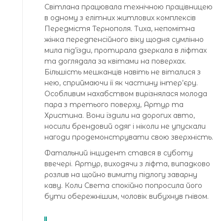
Світлана працювала технічною працівницею
в одному з елітних житлових комплексів
Передмістя Тернополя. Тиха, непомітна
жінка передпенсійного віку щодня сумлінно
мила під’їзди, протирала дзеркала в ліфтах
та доглядала за квітами на поверхах.
Більшість мешканців навіть не віталися з
нею, сприймаючи її як частину інтер’єру.
Особливим нахабством вирізнялася молода
пара з третього поверху, Артур та
Христина. Вони їздили на дорогих авто,
носили брендовий одяг і ніколи не упускали
нагоди продемонструвати свою зверхність.
Фатальний інцидент стався в суботу
ввечері. Артур, виходячи з ліфта, випадково
розлив на щойно вимиту підлогу заварну
каву. Коли Света спокійно попросила його
бути обережнішим, чоловік вибухнув гнівом.