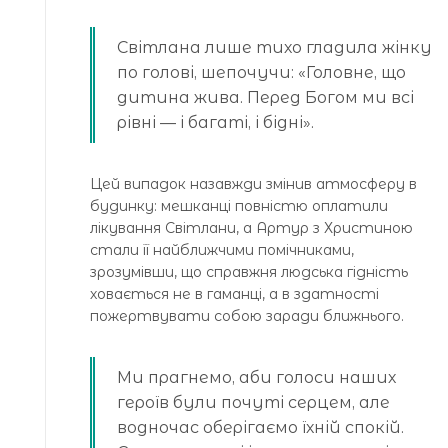
Світлана лише тихо гладила жінку
по голові, шепочучи: «Головне, що
дитина жива. Перед Богом ми всі
рівні — і багаті, і бідні».
Цей випадок назавжди змінив атмосферу в
будинку: мешканці повністю оплатили
лікування Світлани, а Артур з Христиною
стали її найближчими помічниками,
зрозумівши, що справжня людська гідність
ховається не в гаманці, а в здатності
пожертвувати собою заради ближнього.
Ми прагнемо, аби голоси наших
героїв були почуті серцем, але
водночас оберігаємо їхній спокій.