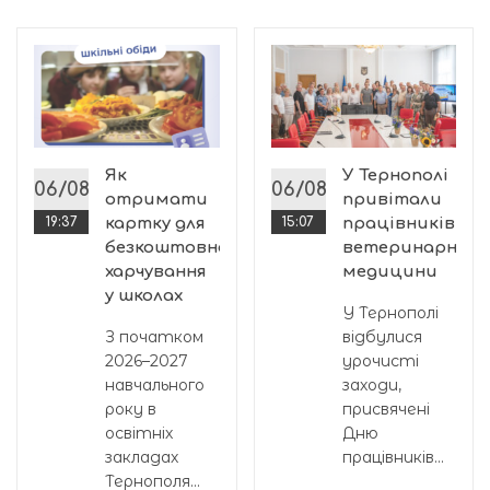
го
і
Як
У Тернополі
06/08
06/08
отримати
привітали
19:37
картку для
15:07
працівників
безкоштовного
ветеринарної
харчування
медицини
й
у школах
У Тернополі
З початком
відбулися
2026–2027
урочисті
навчального
заходи,
року в
присвячені
освітніх
Дню
закладах
працівників...
Тернополя...