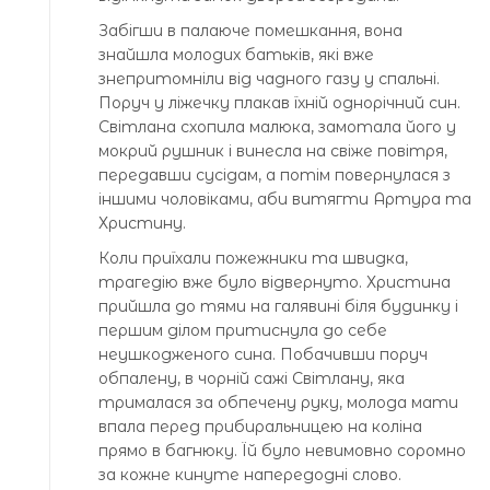
Забігши в палаюче помешкання, вона
знайшла молодих батьків, які вже
знепритомніли від чадного газу у спальні.
Поруч у ліжечку плакав їхній однорічний син.
Світлана схопила малюка, замотала його у
мокрий рушник і винесла на свіже повітря,
передавши сусідам, а потім повернулася з
іншими чоловіками, аби витягти Артура та
Христину.
Коли приїхали пожежники та швидка,
трагедію вже було відвернуто. Христина
прийшла до тями на галявині біля будинку і
першим ділом притиснула до себе
неушкодженого сина. Побачивши поруч
обпалену, в чорній сажі Світлану, яка
трималася за обпечену руку, молода мати
впала перед прибиральницею на коліна
прямо в багнюку. Їй було невимовно соромно
за кожне кинуте напередодні слово.