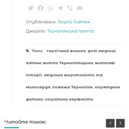
Twitter
Facebook
WhatsApp
Telegram
Viber
Email
Опубліковано:
Георгій Гнатюк
Джерело:
Тернопільська газета
Теми:
героїчний вчинок
,
долі людські
,
елітне житло Тернопільщина
,
життєві
історії
,
людська жорстокість та
милосердя
,
пожежа Тернопіль
,
порятунок
дитини
,
соціальна нерівність
Читайте також: