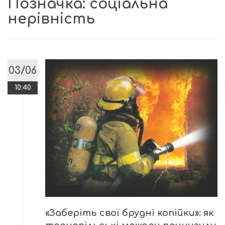
Позначка:
соціальна
нерівність
03/06
10:40
«Заберіть свої брудні копійки»: як