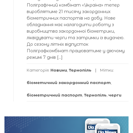
Поліграфічний комбінат «Україна» тепер
вироблятиме 21 тисячу закордонних
біометричних паспортів на добу. Нове
обладнання має налагодити роботу з
виробництва закордонної біометрики,
ліквідувати черги та затримки із видачею.
До сезону літніх відпусток
Поліграфкомбінат працюватиме у діючому
режимі 7 днів […]
Категорія:
Новини
,
Тернопіль
Мітки:
біометичний закордонний паспорт
,
біометричний паспорт
,
Тернопіль
,
черги