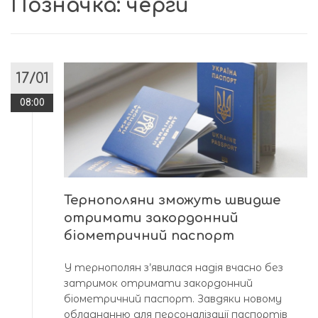
Позначка:
черги
17/01
08:00
Тернополяни зможуть швидше
отримати закордонний
біометричний паспорт
У тернополян з’явилася надія вчасно без
затримок отримати закордонний
біометричний паспорт. Завдяки новому
обладнанню для персоналізації паспортів