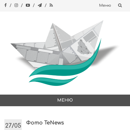
Меню
Skip
to
content
МЕНЮ
Skip
to
content
Фото TeNews
27/05