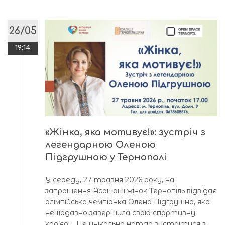
26/05
19:14
«Жінка, яка мотивує!»: зустріч з
легендарною Оленою
Підгрушною у Тернополі
У середу, 27 травня 2026 року, на
запрошення Асоціації жінок Тернопіль відвідає
олімпійська чемпіонка Олена Підгрушна, яка
нещодавно завершила свою спортивну
кар’єру. Це унікальна нагода зустрітися з