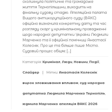
сколихнула політичне та громадське
життя Тернопільщини, виходить на
фінальну судову стадію. Апеляційна палата
Вищого антикорупційного суду (ВАКС)
офіційно визначила конкретну дату та час
розгляду скарг у кримінальному провадженні
щодо народної депутатки України Людмили
Марченко та її офіційної помічниці Анастасії
Колеснік. Про це та більше пише Місто.
Судовий процес обіцяє […]
Категорія:
Кримінал
,
Люди
,
Новини
,
Події
,
Слайдер
Мітки:
Анастасія Колеснік
вирок зловживання впливом
,
суд народна
депутатка Людмила Марченко Тернопіль
,
юдмила Марченко апеляція ВАКС 2026