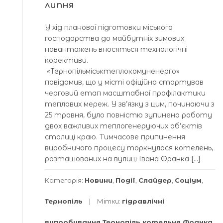
липня
У хід планової підготовки міського
господарства до майбутніх зимових
навантажень вносяться технологічні
корективи.
«Тернопільміськтеплокомуненерго»
повідомив, що у місті офіційно стартував
черговий етап масштабної профілактики
теплових мереж. У зв’язку з цим, починаючи з
25 травня, було повністю зупинено роботу
двох важливих теплогенеруючих об’єктів
столиці краю. Тимчасове припинення
виробничого процесу торкнулося котелень,
розташованих на вулиці Івана Франка […]
Категорія:
Новини
,
Події
,
Слайдер
,
Соціум
,
Тернопіль
Мітки:
гідравлічні
випробування Тернопіль котельня Франка
,