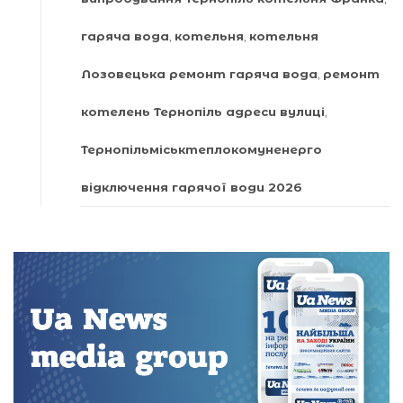
гаряча вода
,
котельня
,
котельня
Лозовецька ремонт гаряча вода
,
ремонт
котелень Тернопіль адреси вулиці
,
Тернопільміськтеплокомуненерго
відключення гарячої води 2026