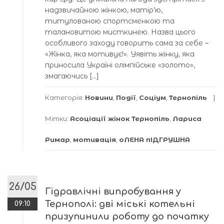
надзвичайною жінкою, матір’ю,
титулованою спортсменкою та
талановитою мисткинею. Назва цього
особливого заходу говорить сама за себе –
«Жінка, яка мотивує!». Уявіть жінку, яка
приносила Україні олімпійське «золото»,
змагаючись […]
Категорія:
Новини
,
Події
,
Соціум
,
Тернопіль
Мітки:
Асоціації жінок Тернопіль
,
Лариса
Римар
,
мотивація
,
оЛЕНА пІДГРУШНА
26/05
Гідравлічні випробування у
Тернополі: дві міські котельні
09:10
призупинили роботу до початку