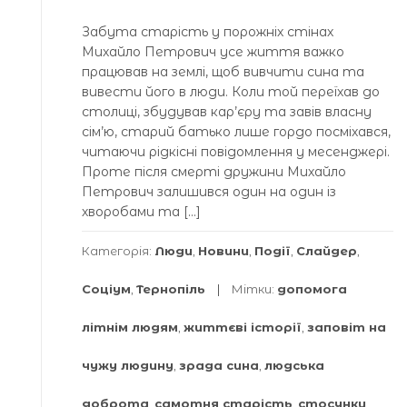
Забута старість у порожніх стінах
Михайло Петрович усе життя важко
працював на землі, щоб вивчити сина та
вивести його в люди. Коли той переїхав до
столиці, збудував кар’єру та завів власну
сім’ю, старий батько лише гордо посміхався,
читаючи рідкісні повідомлення у месенджері.
Проте після смерті дружини Михайло
Петрович залишився один на один із
хворобами та […]
Категорія:
Люди
,
Новини
,
Події
,
Слайдер
,
Соціум
,
Тернопіль
Мітки:
допомога
літнім людям
,
життєві історії
,
заповіт на
чужу людину
,
зрада сина
,
людська
доброта
,
самотня старість
,
стосунки