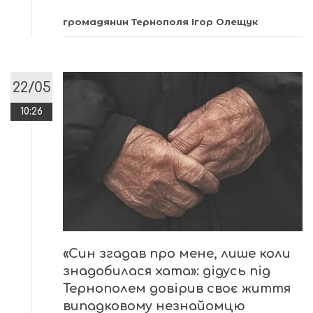
громадянин Тернополя Ігор Олещук
22/05
10:26
«Син згадав про мене, лише коли
знадобилася хата»: дідусь під
Тернополем довірив своє життя
випадковому незнайомцю