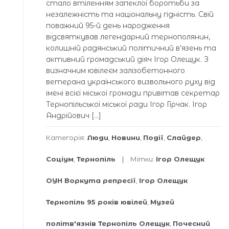
стало втіленням запеклої боротьби за
незалежність та національну гідність. Свій
поважний 95-й день народження
відсвяткував легендарний тернополянин,
колишній радянський політичний в’язень та
активний громадський діяч Ігор Олещук. З
визначним ювілеєм залізобетонного
ветерана українського визвольного руху від
імені всієї міської громади привітав секретар
Тернопільської міської ради Ігор Гірчак. Ігор
Андрійович […]
Категорія:
Люди
,
Новини
,
Події
,
Слайдер
,
Соціум
,
Тернопіль
Мітки:
Ігор Олещук
ОУН Воркута репресії
,
Ігор Олещук
Тернопіль 95 років ювілей
,
Музей
політв'язнів Тернопіль Олещук
,
Почесний