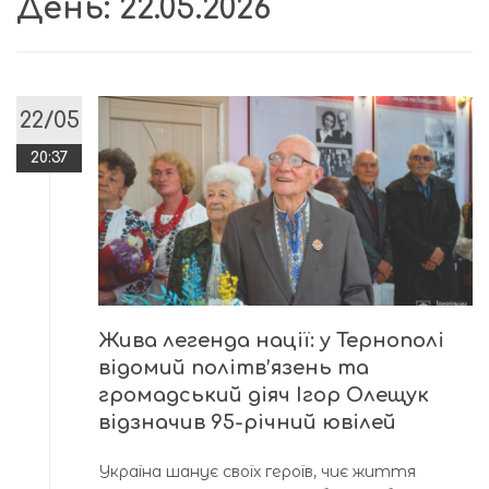
День:
22.05.2026
22/05
20:37
Жива легенда нації: у Тернополі
відомий політв’язень та
громадський діяч Ігор Олещук
відзначив 95-річний ювілей
Україна шанує своїх героїв, чиє життя