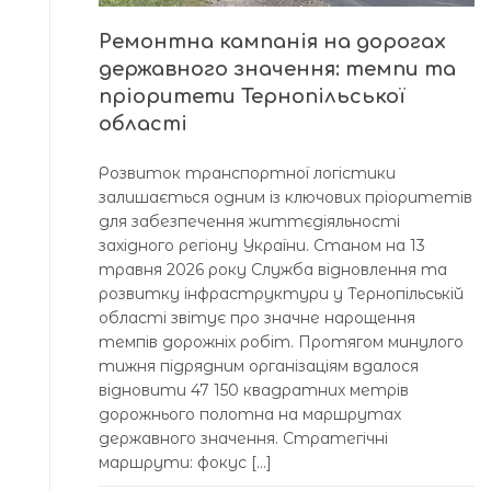
Ремонтна кампанія на дорогах
державного значення: темпи та
пріоритети Тернопільської
області
Розвиток транспортної логістики
залишається одним із ключових пріоритетів
для забезпечення життєдіяльності
західного регіону України. Станом на 13
травня 2026 року Служба відновлення та
розвитку інфраструктури у Тернопільській
області звітує про значне нарощення
темпів дорожніх робіт. Протягом минулого
тижня підрядним організаціям вдалося
відновити 47 150 квадратних метрів
дорожнього полотна на маршрутах
державного значення. Стратегічні
маршрути: фокус […]