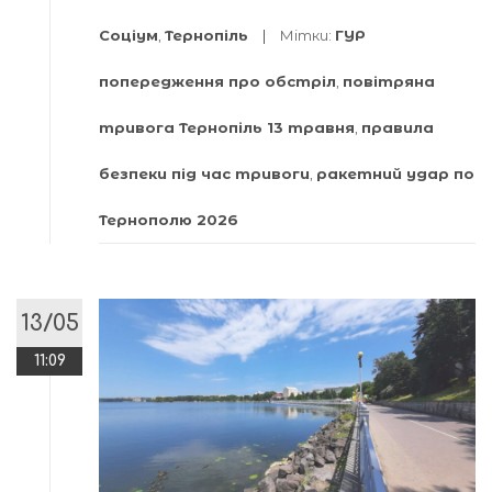
Соціум
,
Тернопіль
Мітки:
ГУР
попередження про обстріл
,
повітряна
тривога Тернопіль 13 травня
,
правила
безпеки під час тривоги
,
ракетний удар по
Тернополю 2026
13/05
11:09