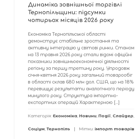
Динаміка зовнішньої торгівлі
Тернопільщини: підсумки
чотирьох місяців 2026 року
Економіка Тернопільської області
демонструє стабільне зростання та
активну інтеграцію у світові ринки. Станом
на 13 травня 2026 року стали відомі офіційні
показники зовнішньоекономічної діяльності
регіону за першу третину року. Упродовж
січня-квітня 2026 року загальний товарообіг
в області склав 680 млн дол. США, що на 18%
перевищує результати аналогічного періоду
минулого року. Структура імпортно-
експортних операцій Характерною […]
Категорія:
Економіка
,
Новини
,
Події
,
Слайдер
,
Соціум
,
Тернопіль
Мітки:
імпорт товарів