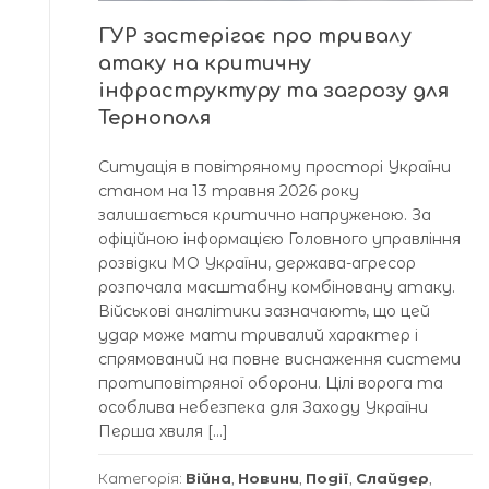
ГУР застерігає про тривалу
атаку на критичну
інфраструктуру та загрозу для
Тернополя
Ситуація в повітряному просторі України
станом на 13 травня 2026 року
залишається критично напруженою. За
офіційною інформацією Головного управління
розвідки МО України, держава-агресор
розпочала масштабну комбіновану атаку.
Військові аналітики зазначають, що цей
удар може мати тривалий характер і
спрямований на повне виснаження системи
протиповітряної оборони. Цілі ворога та
особлива небезпека для Заходу України
Перша хвиля […]
Категорія:
Війна
,
Новини
,
Події
,
Слайдер
,