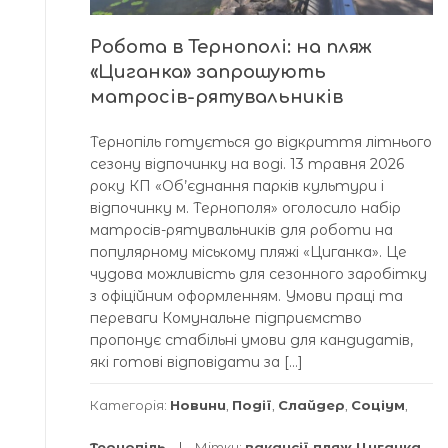
Робота в Тернополі: на пляж
«Циганка» запрошують
матросів-рятувальників
Тернопіль готується до відкриття літнього
сезону відпочинку на воді. 13 травня 2026
року КП «Об’єднання парків культури і
відпочинку м. Тернополя» оголосило набір
матросів-рятувальників для роботи на
популярному міському пляжі «Циганка». Це
чудова можливість для сезонного заробітку
з офіційним оформленням. Умови праці та
переваги Комунальне підприємство
пропонує стабільні умови для кандидатів,
які готові відповідати за […]
Категорія:
Новини
,
Події
,
Слайдер
,
Соціум
,
Тернопіль
Мітки:
вакансії пляж Циганка