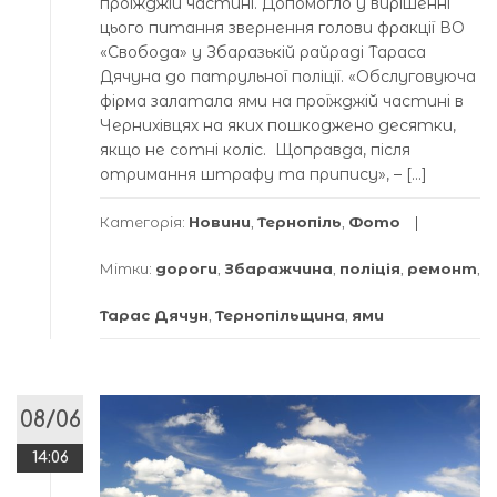
проїжджій частині. Допомогло у вирішенні
цього питання звернення голови фракції ВО
«Свобода» у Збаразькій райраді Тараса
Дячуна до патрульної поліції. «Обслуговуюча
фірма залатала ями на проїжджій частині в
Чернихівцях на яких пошкоджено десятки,
якщо не сотні коліс. Щоправда, після
отримання штрафу та припису», – […]
Категорія:
Новини
,
Тернопіль
,
Фото
Мітки:
дороги
,
Збаражчина
,
поліція
,
ремонт
,
Тарас Дячун
,
Тернопільщина
,
ями
08/06
14:06