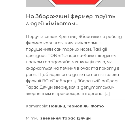
На Збаражчині фермер труїть
людей хімікатами
Поруч із селом Кретівці Збаразького району
фермер кропить поля хімікатами з
порушенням санітарних норм. Такі дії
орендаря ТОВ «Астарта-Київ» шкодять
пасікам та здоров’ю мешканців села, які
скаржаться на печіння в очах та гіркоту в
роті. Щоб вирішити дане питання голова
фракції ВО «Свобода» у Збаразькій райраді
Тарас Дячун звернувся із депутатським
зверненням в правоохоронні органи. […]
Категорія:
Новини
,
Тернопіль
,
Фото
Мітки:
звенення
,
Тарас Дячун
,