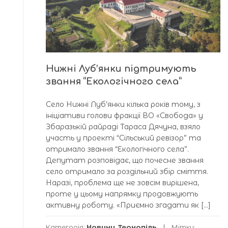
Нижні Луб’янки підтримують
звання “Екологічного села”
Село Нижні Луб’янки кілька років тому, з
ініціативи голови фракції ВО «Свобода» у
Збаразькій райраді Тараса Дячуна, взяло
участь у проекті “Сільський ревізор” та
отримало звання “Екологічного села”.
Депутат розповідає, що почесне звання
село отримало за роздільний збір сміття.
Наразі, проблема ще не зовсім вирішена,
проте у цьому напрямку продовжують
активну роботу. «Приємно згадати як […]
Категорія:
Новини
,
Тернопіль
Мітки: