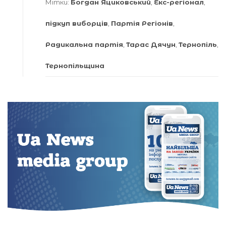
Мітки:
Богдан Яциковський
,
Екс-регіонал
,
підкуп виборців
,
Партія Регіонів
,
Радикальна партія
,
Тарас Дячун
,
Тернопіль
,
Тернопільщина