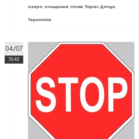
озеро
,
очищення
,
став
,
Тарас Дячун
,
Тернопіль
04/07
13:42