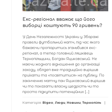
Екс-регіонал вважає що його
виборці коштують 90 гривень?
У День Незалежності України у Збаражі
провели футбольний матч, під час якого
бажаючи пропіаритись зганьбився екс-
регіонал, а тепер головний ляшківець
Тернопільщини, Богдан Яциковський. Не
маючи жодного відношення до організації
заходу, облдеп вже традиційно вирішив
приїхати та «посвітитися» на публіку. По
закінченню матчу пан Яциковський вирішив
чи то показати власну щедрість чи то
просто підкупити потенційних […]
Категорія:
Відео
,
Люди
,
Новини
,
Тернопіль