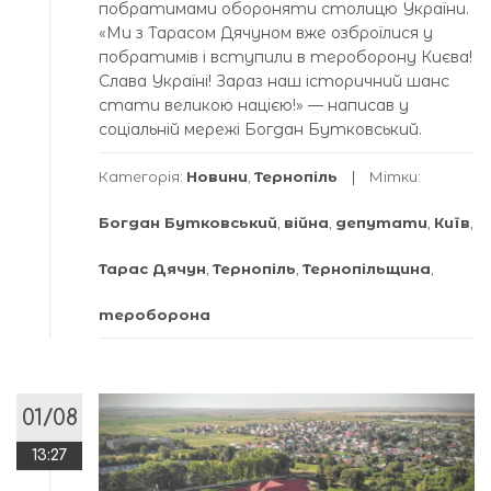
побратимами обороняти столицю України.
«Ми з Тарасом Дячуном вже озброїлися у
побратимів і вступили в тероборону Києва!
Слава Україні! Зараз наш історичний шанс
стати великою нацією!» — написав у
соціальній мережі Богдан Бутковський.
Категорія:
Новини
,
Тернопіль
Мітки:
Богдан Бутковський
,
війна
,
депутати
,
Київ
,
Тарас Дячун
,
Тернопіль
,
Тернопільщина
,
тероборона
01/08
13:27