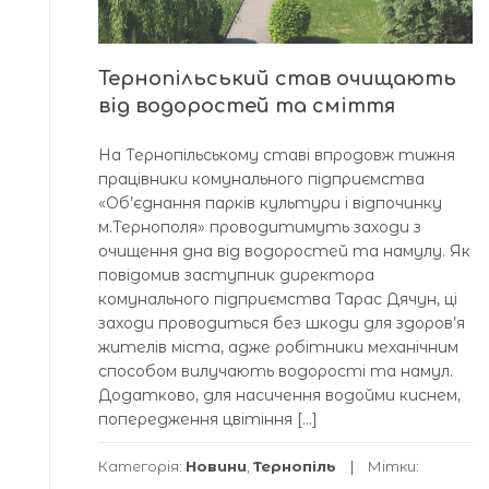
Тернопільський став очищають
від водоростей та сміття
На Тернопільському ставі впродовж тижня
працівники комунального підприємства
«Об’єднання парків культури і відпочинку
м.Тернополя» проводитимуть заходи з
очищення дна від водоростей та намулу. Як
повідомив заступник директора
комунального підприємства Тарас Дячун, ці
заходи проводиться без шкоди для здоров’я
жителів міста, адже робітники механічним
способом вилучають водорості та намул.
Додатково, для насичення водойми киснем,
попередження цвітіння […]
Категорія:
Новини
,
Тернопіль
Мітки: