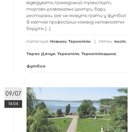
відвідувати громадський транспорт,
торгово-розважальні центри, бари,
ресторани, але не можуть грати у футбол.
В матчах професійних команд неповнолітні
беруть […]
Категорія:
Новини
,
Тернопіль
Мітки:
лист
,
Тарас Дячун
,
Тернопіль
,
Тернопільщина
,
футбол
09/07
14:04