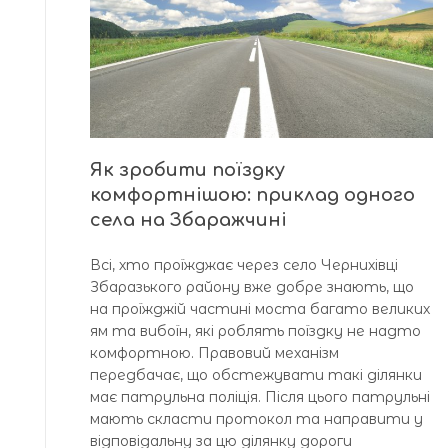
Як зробити поїздку
комфортнішою: приклад одного
села на Збаражчині
Всі, хто проїжджає через село Чернихівці
Збаразького району вже добре знають, що
на проїжджій частині моста багато великих
ям та вибоїн, які роблять поїздку не надто
комфортною. Правовий механізм
передбачає, що обстежувати такі ділянки
має патрульна поліція. Після цього патрульні
мають скласти протокол та направити у
відповідальну за цю ділянку дороги