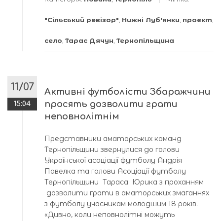
"Сільський ревізор"
,
Нижні Луб'янки
,
проект
,
село
,
Тарас Дячун
,
Тернопільщина
11/07
Активні футболісти Збаражчини
просять дозволити грати
15:04
неповнолітнім
Представники аматорських команд
Тернопільщини звернулися до голови
Української асоціації футболу Андрія
Павелка та голови Асоціації футболу
Тернопільщини Тараса Юрика з проханням
дозволити грати в аматорських змаганнях
з футболу учасникам молодшим 18 років.
«Дивно, коли неповнолітні можуть