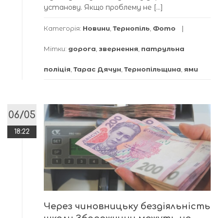
установу. Якщо проблему не […]
Категорія:
Новини
,
Тернопіль
,
Фото
Мітки:
дорога
,
звернення
,
патрульна
поліція
,
Тарас Дячун
,
Тернопільщина
,
ями
06/05
18:22
Через чиновницьку бездіяльність