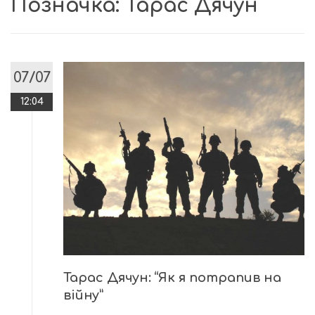
Позначка:
Тарас Дячун
07/07
12:04
Тарас Дячун: “Як я потрапив на
війну”