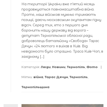
На території України вже п’ятий місяць
продовжується повномасштабна війна.
Проте, наші військові мужньо тримають
позиції, даючи московським окупантам гідну
відсіч. Серед тих, хто з першого дня
боронить нашу державу від ворога –
депутат Тернопільської обласної ради,
доброволець батальйону «Свобода» Тарас
Дячун. «24 лютого я виїхав в Київ. Від
невідомості було страшно. Траса Київ-Чоп, в
західному […]
Категорія:
Люди
,
Новини
,
Тернопіль
,
Фото
Мітки:
війна
,
Тарас Дячун
,
Тернопіль
,
Тернопільщина