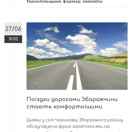
Тернопільщина
,
фермер
,
хімікати
27/06
10:02
Поїздки дорогами Збаражчини
стають комфортнішими
Днями у селі Чернихівці Збаразького району
обслуговуюча фірма залатала ями на