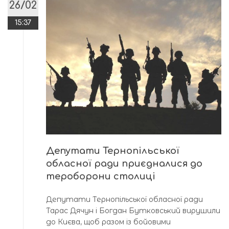
26/02
15:37
Депутати Тернопільської
обласної ради приєдналися до
тероборони столиці
Депутати Тернопільської обласної ради
Тарас Дячун і Богдан Бутковський вирушили
до Києва, щоб разом із бойовими